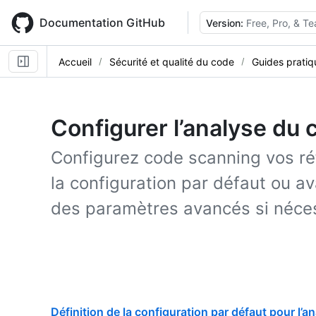
Skip
to
Documentation GitHub
Version:
Free, Pro, & T
main
content
Accueil
Sécurité et qualité du code
Guides pratiq
Configurer l’analyse du 
Configurez code scanning vos réf
la configuration par défaut ou a
des paramètres avancés si néces
Définition de la configuration par défaut pour l’a