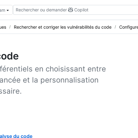
Rechercher ou demander
Copilot
eam
ues
Rechercher et corriger les vulnérabilités du code
Configure
code
érentiels en choisissant entre
vancée et la personnalisation
saire.
nalyse du code