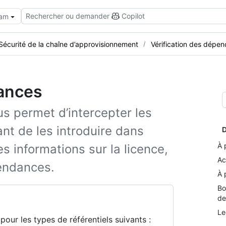
Rechercher ou demander
Copilot
eam
Sécurité de la chaîne d’approvisionnement
Vérification des dépe
dances
s permet d’intercepter les
t de les introduire dans
D
À 
s informations sur la licence,
Ac
endances.
À 
Bo
de
Le
our les types de référentiels suivants :