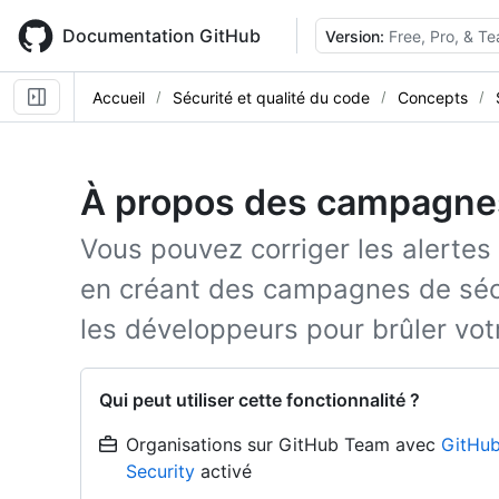
Skip
to
Documentation GitHub
Version:
Free, Pro, & T
main
content
Accueil
Sécurité et qualité du code
Concepts
À propos des campagnes
Vous pouvez corriger les alertes
en créant des campagnes de sécu
les développeurs pour brûler vot
Qui peut utiliser cette fonctionnalité ?
Organisations sur GitHub Team avec
GitHub
Security
activé