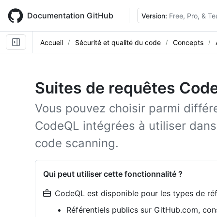
Skip
to
Documentation GitHub
Version:
Free, Pro, & T
main
content
Accueil
Sécurité et qualité du code
Concepts
Suites de requêtes Cod
Vous pouvez choisir parmi différ
CodeQL intégrées à utiliser dan
code scanning.
Qui peut utiliser cette fonctionnalité ?
CodeQL est disponible pour les types de réfé
Référentiels publics sur GitHub.com, co