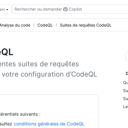
Rechercher ou demander
Copilot
eam
Analyse du code
CodeQL
Suites de requêtes CodeQL
eQL
entes suites de requêtes
s votre configuration d’CodeQL
D
Qu
Su
Su
Le
rentiels suivants :
nsultez
conditions générales de CodeQL