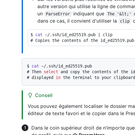
autre version qui utilise la ligne de com
un
indiquant que
ParseError
The '&lt;' 
dans ce cas, il convient d'utiliser la
c
clip
$ 
cat
 ~/.ssh/id_ed25519.pub | clip
# 
Copies the contents of the id_ed25519.pub
$ 
cat
 ~/.ssh/id_ed25519.pub
# 
Then 
select
 and copy the contents of the i
# 
displayed 
in
 the terminal to your clipboar
Conseil
Vous pouvez également localiser le dossier 
éditeur de texte favori et le copier dans le Pre
Dans le coin supérieur droit de n’importe que
de profil, puis sur
Paramètres
.