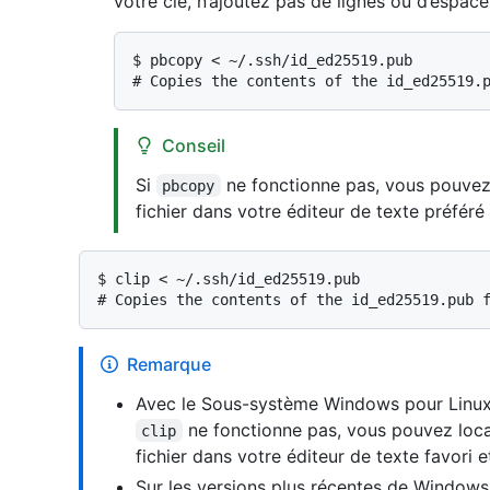
votre clé, n’ajoutez pas de lignes ou d’espace
$ 
pbcopy < ~/.ssh/id_ed25519.pub
# 
Copies the contents of the id_ed25519.
Conseil
Si
ne fonctionne pas, vous pouvez 
pbcopy
fichier dans votre éditeur de texte préféré
$ 
clip < ~/.ssh/id_ed25519.pub
# 
Copies the contents of the id_ed25519.pub 
Remarque
Avec le Sous-système Windows pour Linux
ne fonctionne pas, vous pouvez local
clip
fichier dans votre éditeur de texte favori e
Sur les versions plus récentes de Windows 