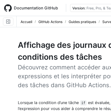
Skip
to
Documentation GitHub
Version:
Free, Pro, & T
main
content
Accueil
GitHub Actions
Guides pratiques
Surve
Affichage des journaux 
conditions des tâches
Découvrez comment accéder aux 
expressions et les interpréter po
des tâches dans GitHub Actions.
Lorsque la condition d’une tâche
est évaluée,
if
l’expression pour vous aider à comprendre le résu