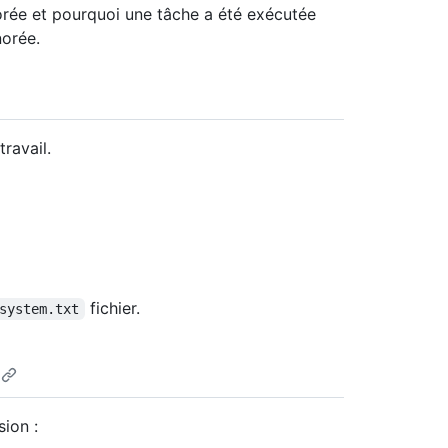
orée et pourquoi une tâche a été exécutée
norée.
ravail.
fichier.
system.txt
sion :