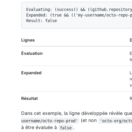
Evaluating: (success() && ((github.repository
Expanded: (true && (('my-username/octo-repo-p
Lignes
D
Évaluation
E
t
Expanded
L
r
v
Résultat
R
Dans cet exemple, la ligne développée révèle qu
(et non
username/octo-repo-prod'
'octo-org/oct
à être évaluée à
.
false