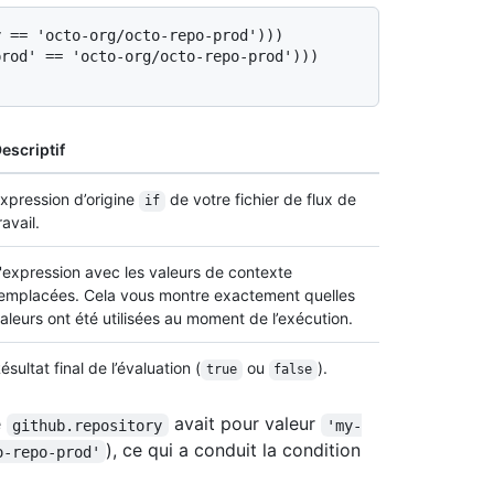
 == 'octo-org/octo-repo-prod')))

rod' == 'octo-org/octo-repo-prod')))

escriptif
xpression d’origine
de votre fichier de flux de
if
ravail.
'expression avec les valeurs de contexte
emplacées. Cela vous montre exactement quelles
aleurs ont été utilisées au moment de l’exécution.
ésultat final de l’évaluation (
ou
).
true
false
e
avait pour valeur
github.repository
'my-
), ce qui a conduit la condition
o-repo-prod'