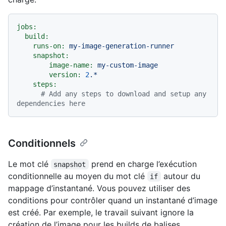
jobs:
build:
runs-on:
my-image-generation-runner
snapshot:
image-name:
my-custom-image
version:
2
.*
steps:
# Add any steps to download and setup any 
dependencies here
Conditionnels
Le mot clé
prend en charge l’exécution
snapshot
conditionnelle au moyen du mot clé
autour du
if
mappage d’instantané. Vous pouvez utiliser des
conditions pour contrôler quand un instantané d’image
est créé. Par exemple, le travail suivant ignore la
création de l’image pour les builds de balises.