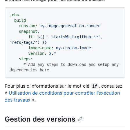
jobs:
build:
runs-on:
my-image-generation-runner
snapshot:
if:
${{
!
startsWith(github.ref,
'refs/tags/'
)
}}
image-name:
my-custom-image
version:
2
.*
steps:
# Add any steps to download and setup any 
dependencies here
Pour plus d’informations sur le mot clé
, consultez
if
«
Utilisation de conditions pour contrôler l’exécution
des travaux
».
Gestion des versions