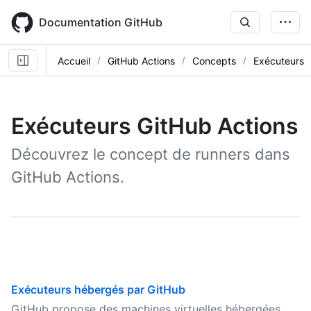
Skip
to
Documentation GitHub
main
content
Accueil
GitHub Actions
Concepts
Exécuteurs
Exécuteurs GitHub Actions
Découvrez le concept de runners dans
GitHub Actions.
Exécuteurs hébergés par GitHub
GitHub propose des machines virtuelles hébergées