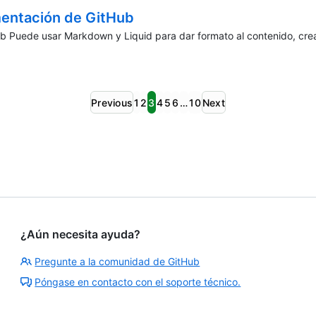
mentación de GitHub
Puede usar Markdown y Liquid para dar formato al contenido, crear 
Previous
1
2
3
4
5
6
…
10
Next
¿Aún necesita ayuda?
Pregunte a la comunidad de GitHub
Póngase en contacto con el soporte técnico.