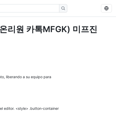
 (우먼온리원 카톡MFGK) 미프진
to, liberando a su equipo para
 editor. <style> .button-container