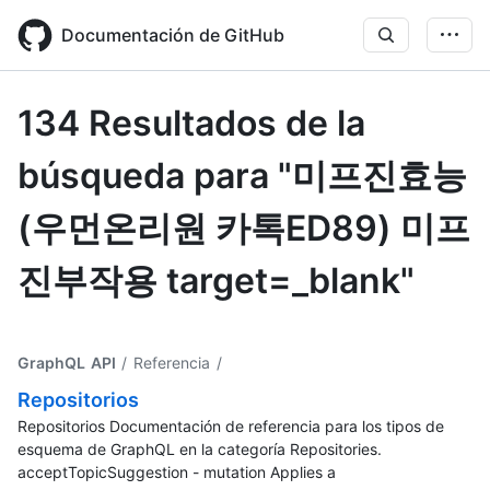
Skip
to
Documentación de GitHub
main
content
134 Resultados de la
búsqueda para "미프진효능
(우먼온리원 카톡ED89) 미프
진부작용 target=_blank"
GraphQL API
/ Referencia
/
Repositorios
Repositorios Documentación de referencia para los tipos de
esquema de GraphQL en la categoría Repositories.
acceptTopicSuggestion - mutation Applies a