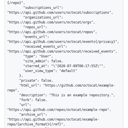
{/repo}",

        "subscriptions_url": 
"https://api.github.com/users/octocat/subscriptions",

        "organizations_url": 
"https://api.github.com/users/octocat/orgs",

        "repos_url": 
"https://api.github.com/users/octocat/repos",

        "events_url": 
"https://api.github.com/users/octocat/events{/privacy}",

        "received_events_url": 
"https://api.github.com/users/octocat/received_events",

        "type": "User",

        "site_admin": false,

        "starred_at": "\"2020-07-09T00:17:55Z\"",

        "user_view_type": "default"

      },

      "private": false,

      "html_url": "https://github.com/octocat/example-
repo",

      "description": "This is an example repository.",

      "fork": false,

      "url": 
"https://api.github.com/repos/octocat/example-repo",

      "archive_url": 
"https://api.github.com/repos/octocat/example-
repo/{archive_format}{/ref}",
