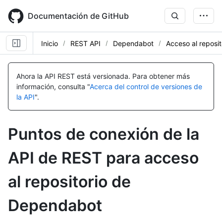
Skip
to
Documentación de GitHub
main
content
Inicio
REST API
Dependabot
Acceso al reposit
Nombre,
Nombre,
Nombre,
Nombre,
Nombre,
Nombre,
Nombre,
Nombre,
Nombre,
Nombre,
Nombre,
Nombre,
Nombre,
Nombre,
Nombre,
Nombre,
Nombre,
Nombre,
Tipo,
Tipo,
Tipo,
Tipo,
Tipo,
Tipo,
Tipo,
Tipo,
Tipo,
Tipo,
Tipo,
Tipo,
Tipo,
Tipo,
Tipo,
Tipo,
Tipo,
Tipo,
Ahora la API REST está versionada.
Para obtener más
Descripción
Descripción
Descripción
Descripción
Descripción
Descripción
Descripción
Descripción
Descripción
Descripción
Descripción
Descripción
Descripción
Descripción
Descripción
Descripción
Descripción
Descripción
información, consulta "
Acerca del control de versiones de
la API
".
Puntos de conexión de la
API de REST para acceso
al repositorio de
Dependabot