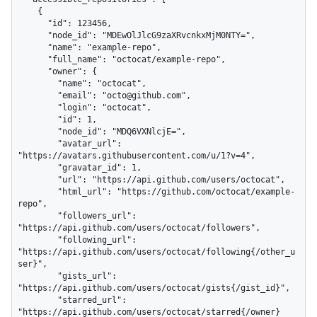
    {

      "id": 123456,

      "node_id": "MDEwOlJlcG9zaXRvcnkxMjM0NTY=",

      "name": "example-repo",

      "full_name": "octocat/example-repo",

      "owner": {

        "name": "octocat",

        "email": "octo@github.com",

        "login": "octocat",

        "id": 1,

        "node_id": "MDQ6VXNlcjE=",

        "avatar_url": 
"https://avatars.githubusercontent.com/u/1?v=4",

        "gravatar_id": 1,

        "url": "https://api.github.com/users/octocat",

        "html_url": "https://github.com/octocat/example-
repo",

        "followers_url": 
"https://api.github.com/users/octocat/followers",

        "following_url": 
"https://api.github.com/users/octocat/following{/other_u
ser}",

        "gists_url": 
"https://api.github.com/users/octocat/gists{/gist_id}",

        "starred_url": 
"https://api.github.com/users/octocat/starred{/owner}