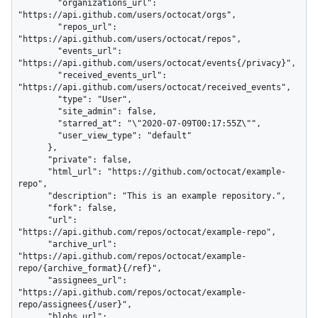
        "organizations_url": 
"https://api.github.com/users/octocat/orgs",

        "repos_url": 
"https://api.github.com/users/octocat/repos",

        "events_url": 
"https://api.github.com/users/octocat/events{/privacy}",

        "received_events_url": 
"https://api.github.com/users/octocat/received_events",

        "type": "User",

        "site_admin": false,

        "starred_at": "\"2020-07-09T00:17:55Z\"",

        "user_view_type": "default"

      },

      "private": false,

      "html_url": "https://github.com/octocat/example-
repo",

      "description": "This is an example repository.",

      "fork": false,

      "url": 
"https://api.github.com/repos/octocat/example-repo",

      "archive_url": 
"https://api.github.com/repos/octocat/example-
repo/{archive_format}{/ref}",

      "assignees_url": 
"https://api.github.com/repos/octocat/example-
repo/assignees{/user}",

      "blobs_url": 