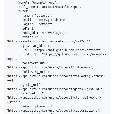
      "name": "example-repo",

      "full_name": "octocat/example-repo",

      "owner": {

        "name": "octocat",

        "email": "octo@github.com",

        "login": "octocat",

        "id": 1,

        "node_id": "MDQ6VXNlcjE=",

        "avatar_url": 
"https://avatars.githubusercontent.com/u/1?v=4",

        "gravatar_id": 1,

        "url": "https://api.github.com/users/octocat",

        "html_url": "https://github.com/octocat/example-
repo",

        "followers_url": 
"https://api.github.com/users/octocat/followers",

        "following_url": 
"https://api.github.com/users/octocat/following{/other_u
ser}",

        "gists_url": 
"https://api.github.com/users/octocat/gists{/gist_id}",

        "starred_url": 
"https://api.github.com/users/octocat/starred{/owner}
{/repo}",

        "subscriptions_url": 
"https://api.github.com/users/octocat/subscriptions",
