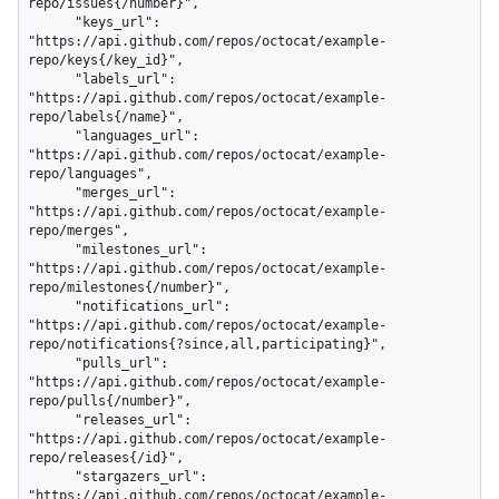
repo/issues{/number}",

      "keys_url": 
"https://api.github.com/repos/octocat/example-
repo/keys{/key_id}",

      "labels_url": 
"https://api.github.com/repos/octocat/example-
repo/labels{/name}",

      "languages_url": 
"https://api.github.com/repos/octocat/example-
repo/languages",

      "merges_url": 
"https://api.github.com/repos/octocat/example-
repo/merges",

      "milestones_url": 
"https://api.github.com/repos/octocat/example-
repo/milestones{/number}",

      "notifications_url": 
"https://api.github.com/repos/octocat/example-
repo/notifications{?since,all,participating}",

      "pulls_url": 
"https://api.github.com/repos/octocat/example-
repo/pulls{/number}",

      "releases_url": 
"https://api.github.com/repos/octocat/example-
repo/releases{/id}",

      "stargazers_url": 
"https://api.github.com/repos/octocat/example-