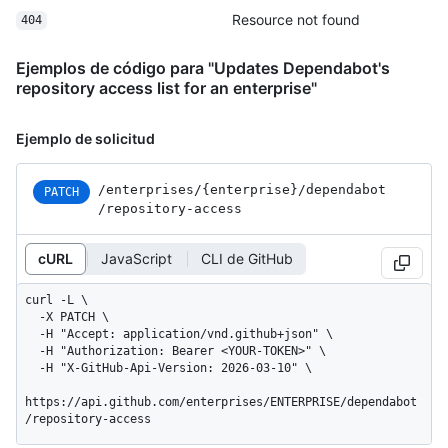
Resource not found
404
Ejemplos de código para "Updates Dependabot's
repository access list for an enterprise"
Ejemplo de solicitud
/enterprises
/{enterprise}
/dependabot
PATCH
/repository-access
cURL
JavaScript
CLI de GitHub
curl -L \

  -X PATCH \

  -H "Accept: application/vnd.github+json" \

  -H "Authorization: Bearer <YOUR-TOKEN>" \

  -H "X-GitHub-Api-Version: 2026-03-10" \

https://api.github.com/enterprises/ENTERPRISE/dependabot
/repository-access