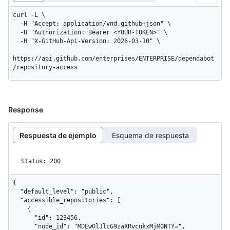
curl -L \

  -H "Accept: application/vnd.github+json" \

  -H "Authorization: Bearer <YOUR-TOKEN>" \

  -H "X-GitHub-Api-Version: 2026-03-10" \

https://api.github.com/enterprises/ENTERPRISE/dependabot
/repository-access
Response
Respuesta de ejemplo
Esquema de respuesta
Status: 200
{

  "default_level": "public",

  "accessible_repositories": [

    {

      "id": 123456,

      "node_id": "MDEwOlJlcG9zaXRvcnkxMjM0NTY=",
