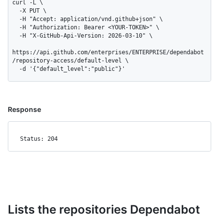
curl -L \

  -X PUT \

  -H "Accept: application/vnd.github+json" \

  -H "Authorization: Bearer <YOUR-TOKEN>" \

  -H "X-GitHub-Api-Version: 2026-03-10" \

https://api.github.com/enterprises/ENTERPRISE/dependabot
/repository-access/default-level \

  -d '{"default_level":"public"}'
Response
Status: 204
Lists the repositories Dependabot