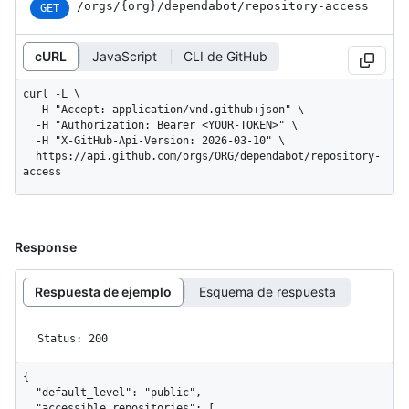
/orgs
/{org}
/dependabot
/repository-access
GET
cURL
JavaScript
CLI de GitHub
curl -L \

  -H "Accept: application/vnd.github+json" \

  -H "Authorization: Bearer <YOUR-TOKEN>" \

  -H "X-GitHub-Api-Version: 2026-03-10" \

  https://api.github.com/orgs/ORG/dependabot/repository-
access
Response
Respuesta de ejemplo
Esquema de respuesta
Status: 200
{

  "default_level": "public",

  "accessible_repositories": [
