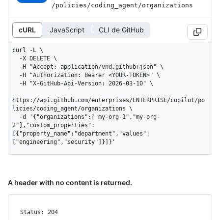
/policies
/coding_
agent
/organizations
cURL
JavaScript
CLI de GitHub
curl -L \

  -X DELETE \

  -H "Accept: application/vnd.github+json" \

  -H "Authorization: Bearer <YOUR-TOKEN>" \

  -H "X-GitHub-Api-Version: 2026-03-10" \

https://api.github.com/enterprises/ENTERPRISE/copilot/po
licies/coding_agent/organizations \

  -d '{"organizations":["my-org-1","my-org-
2"],"custom_properties":
[{"property_name":"department","values":
["engineering","security"]}]}'
A header with no content is returned.
Status: 204