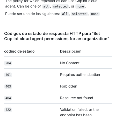
The policy for which repositories can use Copilot cloud
agent. Can be one of
,
, or
.
all
selected
none
Puede ser uno de los siguientes
:
,
,
all
selected
none
Códigos de estado de respuesta HTTP para "Set
Copilot cloud agent permissions for an organization"
código de estado
Descripción
No Content
204
Requires authentication
401
Forbidden
403
Resource not found
404
Validation failed, or the
422
endpoint has been