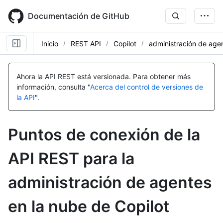
Skip
to
Documentación de GitHub
main
content
Inicio
REST API
Copilot
administración de agen
Nombre,
Nombre,
Nombre,
Nombre,
Nombre,
Nombre,
Nombre,
Nombre,
Nombre,
Nombre,
Nombre,
Nombre,
Nombre,
Nombre,
Nombre,
Nombre,
Nombre,
Nombre,
Nombre,
Nombre,
Nombre,
Nombre,
Nombre,
Nombre,
Tipo,
Tipo,
Tipo,
Tipo,
Tipo,
Tipo,
Tipo,
Tipo,
Tipo,
Tipo,
Tipo,
Tipo,
Tipo,
Tipo,
Tipo,
Tipo,
Tipo,
Tipo,
Tipo,
Tipo,
Tipo,
Tipo,
Tipo,
Tipo,
Ahora la API REST está versionada.
Para obtener más
Descripción
Descripción
Descripción
Descripción
Descripción
Descripción
Descripción
Descripción
Descripción
Descripción
Descripción
Descripción
Descripción
Descripción
Descripción
Descripción
Descripción
Descripción
Descripción
Descripción
Descripción
Descripción
Descripción
Descripción
información, consulta "
Acerca del control de versiones de
la API
".
Puntos de conexión de la
API REST para la
administración de agentes
en la nube de Copilot