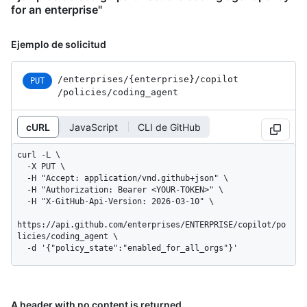
for an enterprise"
Ejemplo de solicitud
/enterprises
/{enterprise}
/copilot
PUT
/policies
/coding_
agent
cURL
JavaScript
CLI de GitHub
curl -L \

  -X PUT \

  -H "Accept: application/vnd.github+json" \

  -H "Authorization: Bearer <YOUR-TOKEN>" \

  -H "X-GitHub-Api-Version: 2026-03-10" \

https://api.github.com/enterprises/ENTERPRISE/copilot/po
licies/coding_agent \

  -d '{"policy_state":"enabled_for_all_orgs"}'
A header with no content is returned.