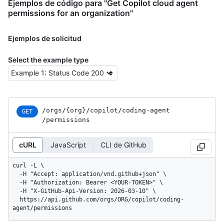
Ejemplos de código para "Get Copilot cloud agent
permissions for an organization"
Ejemplos de solicitud
Select the example type
/orgs
/{org}
/copilot
/coding-agent
GET
/permissions
cURL
JavaScript
CLI de GitHub
curl -L \

  -H "Accept: application/vnd.github+json" \

  -H "Authorization: Bearer <YOUR-TOKEN>" \

  -H "X-GitHub-Api-Version: 2026-03-10" \

  https://api.github.com/orgs/ORG/copilot/coding-
agent/permissions