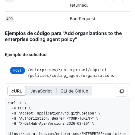
returned.
Bad Request
400
Ejemplos de código para "Add organizations to the
enterprise coding agent policy"
Ejemplo de solicitud
/enterprises
/{enterprise}
/copilot
POST
/policies
/coding_
agent
/organizations
cURL
JavaScript
CLI de GitHub
curl -L \

  -X POST \

  -H "Accept: application/vnd.github+json" \

  -H "Authorization: Bearer <YOUR-TOKEN>" \

  -H "X-GitHub-Api-Version: 2026-03-10" \

https://api.github.com/enterprises/ENTERPRISE/copilot/po