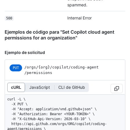
spammed.
Internal Error
500
Ejemplos de código para "Set Copilot cloud agent
permissions for an organization"
Ejemplo de solicitud
/orgs
/{org}
/copilot
/coding-agent
PUT
/permissions
cURL
JavaScript
CLI de GitHub
curl -L \

  -X PUT \

  -H "Accept: application/vnd.github+json" \

  -H "Authorization: Bearer <YOUR-TOKEN>" \

  -H "X-GitHub-Api-Version: 2026-03-10" \

  https://api.github.com/orgs/ORG/copilot/coding-
agent/permissions \
