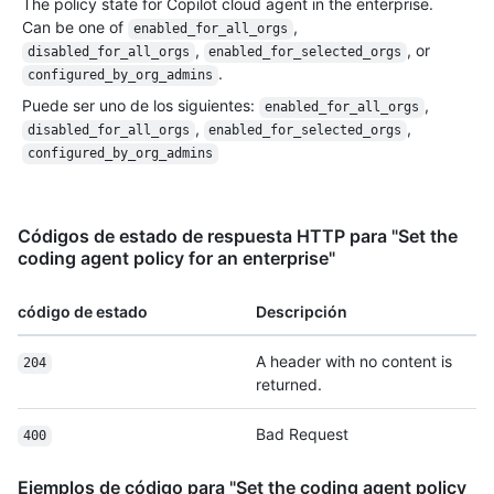
The policy state for Copilot cloud agent in the enterprise.
Can be one of
,
enabled_for_all_orgs
,
, or
disabled_for_all_orgs
enabled_for_selected_orgs
.
configured_by_org_admins
Puede ser uno de los siguientes
:
,
enabled_for_all_orgs
,
,
disabled_for_all_orgs
enabled_for_selected_orgs
configured_by_org_admins
Códigos de estado de respuesta HTTP para "Set the
coding agent policy for an enterprise"
código de estado
Descripción
A header with no content is
204
returned.
Bad Request
400
Ejemplos de código para "Set the coding agent policy