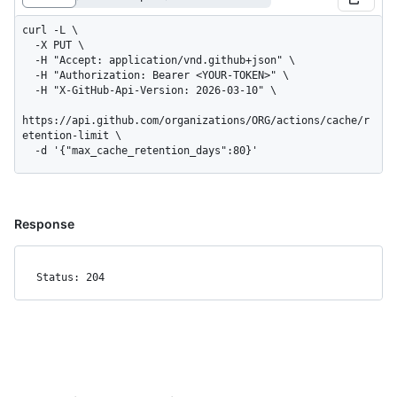
curl -L \

  -X PUT \

  -H "Accept: application/vnd.github+json" \

  -H "Authorization: Bearer <YOUR-TOKEN>" \

  -H "X-GitHub-Api-Version: 2026-03-10" \

https://api.github.com/organizations/ORG/actions/cache/r
etention-limit \

  -d '{"max_cache_retention_days":80}'
Response
Status: 204