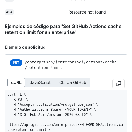
Resource not found
404
Ejemplos de código para "Set GitHub Actions cache
retention limit for an enterprise"
Ejemplo de solicitud
/enterprises
/{enterprise}
/actions
/cache
PUT
/retention-limit
cURL
JavaScript
CLI de GitHub
curl -L \

  -X PUT \

  -H "Accept: application/vnd.github+json" \

  -H "Authorization: Bearer <YOUR-TOKEN>" \

  -H "X-GitHub-Api-Version: 2026-03-10" \

https://api.github.com/enterprises/ENTERPRISE/actions/ca
che/retention-limit \
