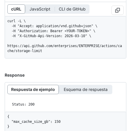
cURL
JavaScript
CLI de GitHub
curl -L \

  -H "Accept: application/vnd.github+json" \

  -H "Authorization: Bearer <YOUR-TOKEN>" \

  -H "X-GitHub-Api-Version: 2026-03-10" \

https://api.github.com/enterprises/ENTERPRISE/actions/ca
che/storage-limit
Response
Respuesta de ejemplo
Esquema de respuesta
Status: 200
{

  "max_cache_size_gb": 150

}