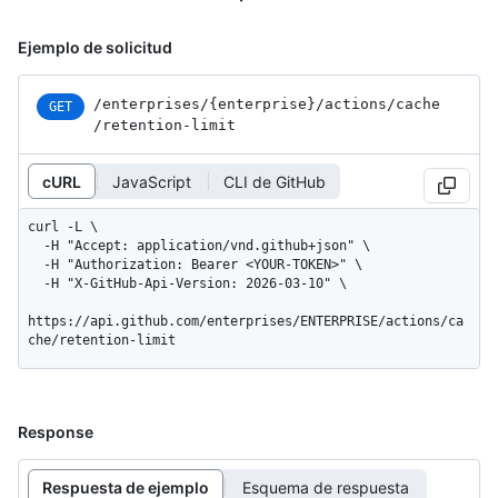
Ejemplo de solicitud
/enterprises
/{enterprise}
/actions
/cache
GET
/retention-limit
cURL
JavaScript
CLI de GitHub
curl -L \

  -H "Accept: application/vnd.github+json" \

  -H "Authorization: Bearer <YOUR-TOKEN>" \

  -H "X-GitHub-Api-Version: 2026-03-10" \

https://api.github.com/enterprises/ENTERPRISE/actions/ca
che/retention-limit
Response
Respuesta de ejemplo
Esquema de respuesta