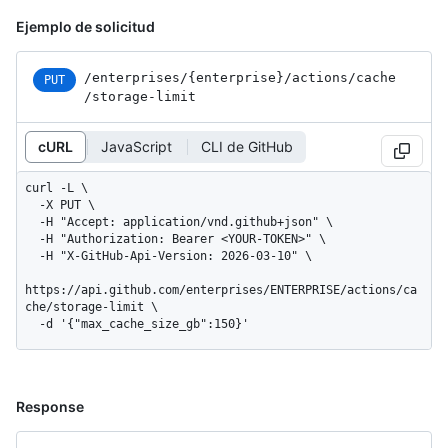
Ejemplo de solicitud
/enterprises
/{enterprise}
/actions
/cache
PUT
/storage-limit
cURL
JavaScript
CLI de GitHub
curl -L \

  -X PUT \

  -H "Accept: application/vnd.github+json" \

  -H "Authorization: Bearer <YOUR-TOKEN>" \

  -H "X-GitHub-Api-Version: 2026-03-10" \

https://api.github.com/enterprises/ENTERPRISE/actions/ca
che/storage-limit \

  -d '{"max_cache_size_gb":150}'
Response