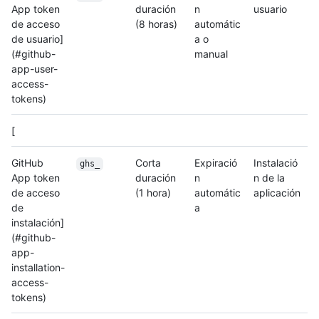
App token
duración
n
usuario
de acceso
(8 horas)
automátic
de usuario]
a o
(#github-
manual
app-user-
access-
tokens)
[
GitHub
Corta
Expiració
Instalació
ghs_
App token
duración
n
n de la
de acceso
(1 hora)
automátic
aplicación
de
a
instalación]
(#github-
app-
installation-
access-
tokens)