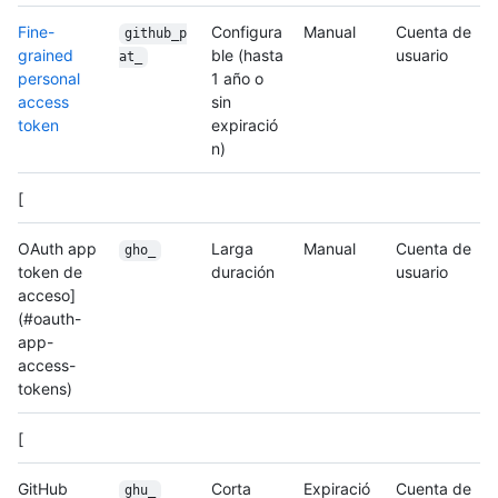
Fine-
Configura
Manual
Cuenta de
github_p
grained
ble (hasta
usuario
at_
personal
1 año o
access
sin
token
expiració
n)
[
OAuth app
Larga
Manual
Cuenta de
gho_
token de
duración
usuario
acceso]
(#oauth-
app-
access-
tokens)
[
GitHub
Corta
Expiració
Cuenta de
ghu_