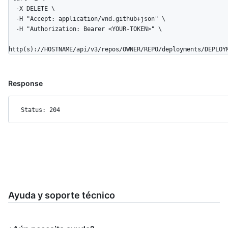
  -X DELETE \

  -H "Accept: application/vnd.github+json" \

  -H "Authorization: Bearer <YOUR-TOKEN>" \

http(s)://HOSTNAME/api/v3/repos/OWNER/REPO/deployments/DEPLOY
Response
Status: 204
Ayuda y soporte técnico