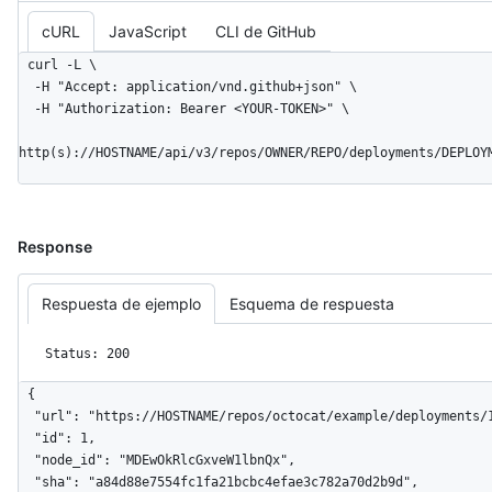
cURL
JavaScript
CLI de GitHub
curl -L \

  -H "Accept: application/vnd.github+json" \

  -H "Authorization: Bearer <YOUR-TOKEN>" \

http(s)://HOSTNAME/api/v3/repos/OWNER/REPO/deployments/DEPLOY
Response
Respuesta de ejemplo
Esquema de respuesta
Status: 200
{

  "url": "https://HOSTNAME/repos/octocat/example/deployments/1",

  "id": 1,

  "node_id": "MDEwOkRlcGxveW1lbnQx",

  "sha": "a84d88e7554fc1fa21bcbc4efae3c782a70d2b9d",
