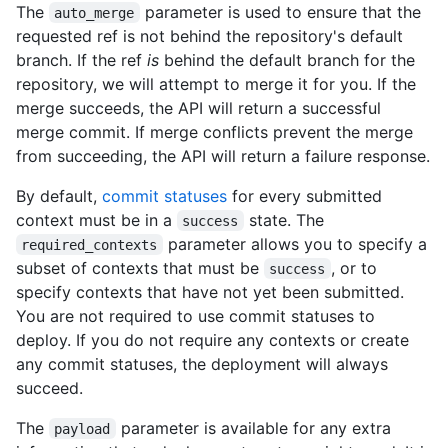
      "organizations_url": 
The
parameter is used to ensure that the
auto_merge
"https://HOSTNAME/users/octocat/orgs",

requested ref is not behind the repository's default
      "repos_url": "https://HOSTNAME/users/octocat/repos",

branch. If the ref
is
behind the default branch for the
      "events_url": 
repository, we will attempt to merge it for you. If the
"https://HOSTNAME/users/octocat/events{/privacy}",

      "received_events_url": 
merge succeeds, the API will return a successful
"https://HOSTNAME/users/octocat/received_events",

merge commit. If merge conflicts prevent the merge
      "type": "User",

from succeeding, the API will return a failure response.
      "site_admin": false

    },

By default,
commit statuses
for every submitted
    "created_at": "2012-07-20T01:19:13Z",

context must be in a
state. The
success
    "updated_at": "2012-07-20T01:19:13Z",

parameter allows you to specify a
required_contexts
    "statuses_url": 
"https://HOSTNAME/repos/octocat/example/deployments/1/statuses
subset of contexts that must be
, or to
success
    "repository_url": "https://HOSTNAME/repos/octocat/example",

specify contexts that have not yet been submitted.
    "transient_environment": false,

You are not required to use commit statuses to
    "production_environment": true

deploy. If you do not require any contexts or create
  }

any commit statuses, the deployment will always
]
succeed.
The
parameter is available for any extra
payload