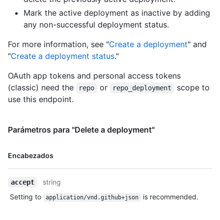
"https://HOSTNAME/users/octocat/subscriptions",

    "organizations_url": "https://HOSTNAME/users/octocat/orgs",

Mark the active deployment as inactive by adding
    "repos_url": "https://HOSTNAME/users/octocat/repos",

any non-successful deployment status.
    "events_url": "https://HOSTNAME/users/octocat/events{/privacy}",

    "received_events_url": 
For more information, see "
Create a deployment
" and
"https://HOSTNAME/users/octocat/received_events",

"
Create a deployment status
."
    "type": "User",

    "site_admin": false

OAuth app tokens and personal access tokens
  },

(classic) need the
or
scope to
repo
repo_deployment
  "created_at": "2012-07-20T01:19:13Z",

use this endpoint.
  "updated_at": "2012-07-20T01:19:13Z",

  "statuses_url": 
"https://HOSTNAME/repos/octocat/example/deployments/1/statuses
Parámetros para "Delete a deployment"
  "repository_url": "https://HOSTNAME/repos/octocat/example",

  "transient_environment": false,

  "production_environment": true

Nombre,
Encabezados
}
Tipo,
Descripción
string
accept
Setting to
is recommended.
application/vnd.github+json