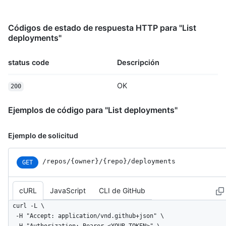
Códigos de estado de respuesta HTTP para "List
deployments"
status code
Descripción
OK
200
Ejemplos de código para "List deployments"
Ejemplo de solicitud
/repos
/{owner}
/{repo}
/deployments
GET
cURL
JavaScript
CLI de GitHub
curl -L \

  -H "Accept: application/vnd.github+json" \
