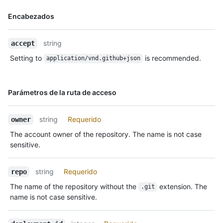
    "url": "https://HOSTNAME/users/octocat",

Nombre,
Encabezados
    "html_url": "https://github.com/octocat",

Tipo,
    "followers_url": "https://HOSTNAME/users/octocat/followers",

Descripción
    "following_url": 
string
accept
"https://HOSTNAME/users/octocat/following{/other_user}",

    "gists_url": 
Setting to
is recommended.
application/vnd.github+json
"https://HOSTNAME/users/octocat/gists{/gist_id}",

    "starred_url": 
"https://HOSTNAME/users/octocat/starred{/owner}{/repo}",

Nombre,
Parámetros de la ruta de acceso
    "subscriptions_url": 
Tipo,
"https://HOSTNAME/users/octocat/subscriptions",

Descripción
    "organizations_url": "https://HOSTNAME/users/octocat/orgs",

string
Requerido
owner
    "repos_url": "https://HOSTNAME/users/octocat/repos",

The account owner of the repository. The name is not case
    "events_url": 
sensitive.
"https://HOSTNAME/users/octocat/events{/privacy}",

    "received_events_url": 
"https://HOSTNAME/users/octocat/received_events",

string
Requerido
repo
    "type": "User",

The name of the repository without the
extension. The
    "site_admin": false

.git
name is not case sensitive.
  },

  "created_at": "2012-07-20T01:19:13Z",

  "updated_at": "2012-07-20T01:19:13Z",
