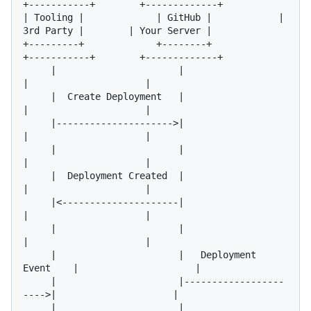
+-----------+        +-------------+

| Tooling |             | GitHub |            | 
3rd Party |        | Your Server |

+---------+             +--------+            
+-----------+        +-------------+

     |                      |                       
|                     |

     |  Create Deployment   |                       
|                     |

     |--------------------->|                       
|                     |

     |                      |                       
|                     |

     |  Deployment Created  |                       
|                     |

     |<---------------------|                       
|                     |

     |                      |                       
|                     |

     |                      |   Deployment 
Event    |                     |

     |                      |------------------
---->|                     |

     |                      |                       