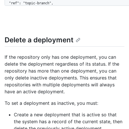
  "ref": "topic-branch",

  "task": "deploy",

  "payload": {},

  "original_environment": "staging",

  "environment": "production",

  "description": "Deploy request from hubot",

Delete a deployment
  "creator": {

    "login": "octocat",

    "id": 1,

    "node_id": "MDQ6VXNlcjE=",

If the repository only has one deployment, you can
    "avatar_url": 
delete the deployment regardless of its status. If the
"https://github.com/images/error/octocat_happy.gif",

repository has more than one deployment, you can
    "gravatar_id": "",

only delete inactive deployments. This ensures that
    "url": "https://HOSTNAME/users/octocat",

    "html_url": "https://github.com/octocat",

repositories with multiple deployments will always
    "followers_url": "https://HOSTNAME/users/octocat/followers",

have an active deployment.
    "following_url": 
"https://HOSTNAME/users/octocat/following{/other_user}",

To set a deployment as inactive, you must:
    "gists_url": "https://HOSTNAME/users/octocat/gists{/gist_id}",

    "starred_url": "https://HOSTNAME/users/octocat/starred{/owner}
Create a new deployment that is active so that
{/repo}",

the system has a record of the current state, then
    "subscriptions_url": 
delete the previously active deployment.