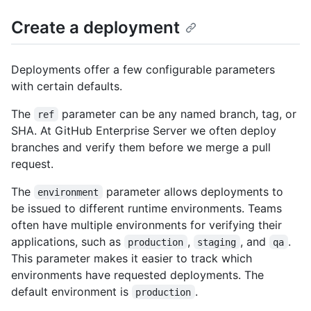
    "original_environment": "staging",

Create a deployment
    "environment": "production",

    "description": "Deploy request from hubot",

    "creator": {

      "login": "octocat",

Deployments offer a few configurable parameters
      "id": 1,

with certain defaults.
      "node_id": "MDQ6VXNlcjE=",

      "avatar_url": 
The
parameter can be any named branch, tag, or
ref
"https://github.com/images/error/octocat_happy.gif",

SHA. At GitHub Enterprise Server we often deploy
      "gravatar_id": "",

branches and verify them before we merge a pull
      "url": "https://HOSTNAME/users/octocat",

      "html_url": "https://github.com/octocat",

request.
      "followers_url": 
"https://HOSTNAME/users/octocat/followers",

The
parameter allows deployments to
environment
      "following_url": 
be issued to different runtime environments. Teams
"https://HOSTNAME/users/octocat/following{/other_user}",

often have multiple environments for verifying their
      "gists_url": 
applications, such as
,
, and
.
production
staging
qa
"https://HOSTNAME/users/octocat/gists{/gist_id}",

This parameter makes it easier to track which
      "starred_url": 
"https://HOSTNAME/users/octocat/starred{/owner}{/repo}",

environments have requested deployments. The
      "subscriptions_url": 
default environment is
.
production
"https://HOSTNAME/users/octocat/subscriptions",
