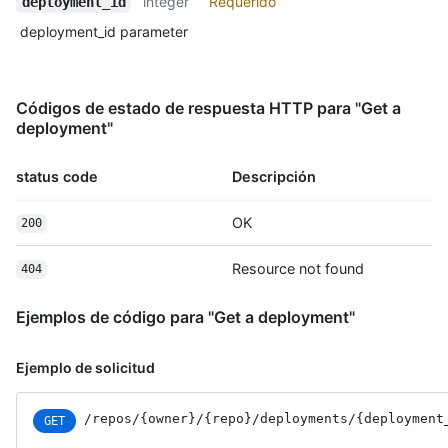
integer
Requerido
deployment_id
  "statuses_url": 
"https://HOSTNAME/repos/octocat/example/deployments/1/statuses
deployment_id parameter
  "repository_url": "https://HOSTNAME/repos/octocat/example",

  "transient_environment": false,

  "production_environment": true

Códigos de estado de respuesta HTTP para "Get a
}
deployment"
status code
Descripción
OK
200
Resource not found
404
Ejemplos de código para "Get a deployment"
Ejemplo de solicitud
/repos
/{owner}
/{repo}
/deployments
/{deployment
GET