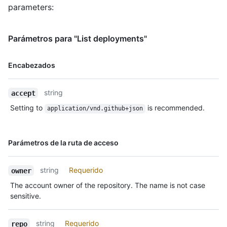
parameters:
Parámetros para "List deployments"
Nombre,
Encabezados
Tipo,
Descripción
string
accept
Setting to
is recommended.
application/vnd.github+json
Nombre,
Parámetros de la ruta de acceso
Tipo,
Descripción
string
Requerido
owner
The account owner of the repository. The name is not case
sensitive.
string
Requerido
repo