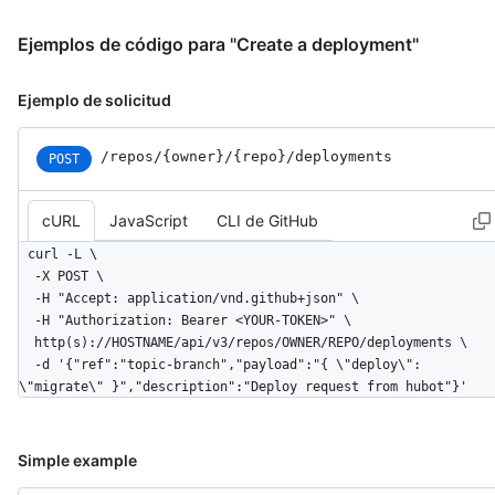
Ejemplos de código para "Create a deployment"
Ejemplo de solicitud
/repos
/{owner}
/{repo}
/deployments
POST
cURL
JavaScript
CLI de GitHub
curl -L \

  -X POST \

  -H "Accept: application/vnd.github+json" \

  -H "Authorization: Bearer <YOUR-TOKEN>" \

  http(s)://HOSTNAME/api/v3/repos/OWNER/REPO/deployments \

  -d '{"ref":"topic-branch","payload":"{ \"deploy\": 
\"migrate\" }","description":"Deploy request from hubot"}'
Simple example