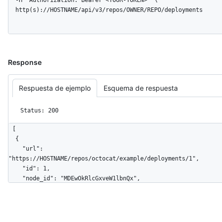
  -H "Authorization: Bearer <YOUR-TOKEN>" \

  http(s)://HOSTNAME/api/v3/repos/OWNER/REPO/deployments
Response
Respuesta de ejemplo
Esquema de respuesta
Status: 200
[

  {

    "url": 
"https://HOSTNAME/repos/octocat/example/deployments/1",

    "id": 1,

    "node_id": "MDEwOkRlcGxveW1lbnQx",

    "sha": "a84d88e7554fc1fa21bcbc4efae3c782a70d2b9d",

    "ref": "topic-branch",

    "task": "deploy",

    "payload": {},
