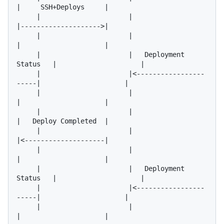
|     SSH+Deploys     |

     |                      |                       
|-------------------->|

     |                      |                       
|                     |

     |                      |   Deployment 
Status   |                     |

     |                      |<-----------------
-----|                     |

     |                      |                       
|                     |

     |                      |                       
|   Deploy Completed  |

     |                      |                       
|<--------------------|

     |                      |                       
|                     |

     |                      |   Deployment 
Status   |                     |

     |                      |<-----------------
-----|                     |

     |                      |                       