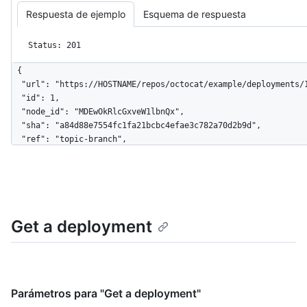
Respuesta de ejemplo
Esquema de respuesta
Status: 201
{

  "url": "https://HOSTNAME/repos/octocat/example/deployments/1",

  "id": 1,

  "node_id": "MDEwOkRlcGxveW1lbnQx",

  "sha": "a84d88e7554fc1fa21bcbc4efae3c782a70d2b9d",

  "ref": "topic-branch",

  "task": "deploy",

  "payload": {},

  "original_environment": "staging",

  "environment": "production",

  "description": "Deploy request from hubot",

Get a deployment
  "creator": {

    "login": "octocat",

    "id": 1,

    "node_id": "MDQ6VXNlcjE=",

    "avatar_url": 
"https://github.com/images/error/octocat_happy.gif",

Parámetros para "Get a deployment"
    "gravatar_id": "",
