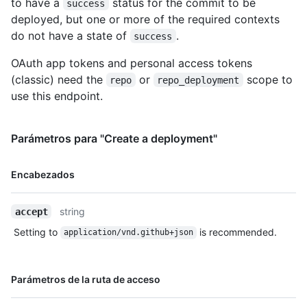
to have a
status for the commit to be
success
deployed, but one or more of the required contexts
do not have a state of
.
success
OAuth app tokens and personal access tokens
(classic) need the
or
scope to
repo
repo_deployment
use this endpoint.
Parámetros para "Create a deployment"
Nombre,
Encabezados
Tipo,
Descripción
string
accept
Setting to
is recommended.
application/vnd.github+json
Nombre,
Parámetros de la ruta de acceso
Tipo,
Descripción