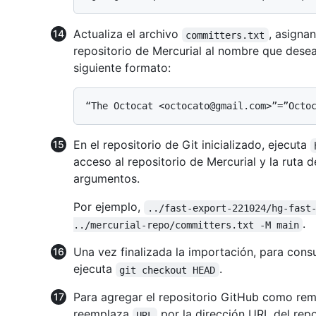
Actualiza el archivo
, asigna
committers.txt
repositorio de Mercurial al nombre que deseas
siguiente formato:
En el repositorio de Git inicializado, ejecuta
acceso al repositorio de Mercurial y la ruta 
argumentos.
Por ejemplo,
../fast-export-221024/hg-fast
.
../mercurial-repo/committers.txt -M main
Una vez finalizada la importación, para consu
ejecuta
.
git checkout HEAD
Para agregar el repositorio GitHub como rem
reemplaza
por la dirección URL del rep
URL