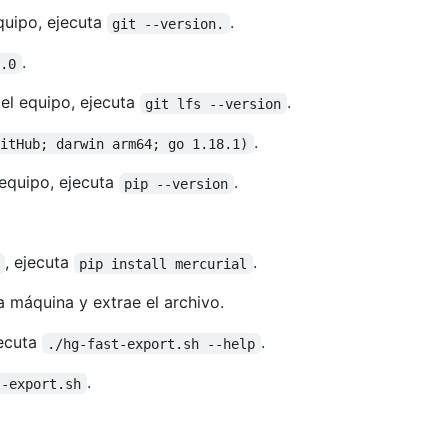
quipo, ejecuta
.
git --version.
.
0.0
 el equipo, ejecuta
.
git lfs --version
.
GitHub; darwin arm64; go 1.18.1)
 equipo, ejecuta
.
pip --version
, ejecuta
.
pip install mercurial
a máquina y extrae el archivo.
jecuta
.
./hg-fast-export.sh --help
.
t-export.sh