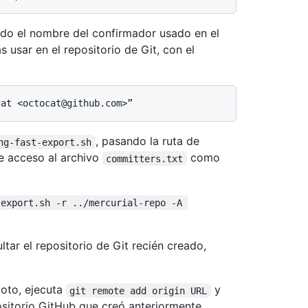
ndo el nombre del confirmador usado en el
 usar en el repositorio de Git, con el
, pasando la ruta de
hg-fast-export.sh
de acceso al archivo
como
committers.txt
-export.sh -r ../mercurial-repo -A 
ltar el repositorio de Git recién creado,
oto, ejecuta
y
git remote add origin URL
ositorio GitHub que creó anteriormente,