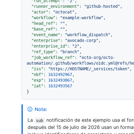
"run_attempt":
"2"
,

"runner_environment":
"github-hosted"
,

"actor":
"octocat"
,

"workflow":
"example-workflow"
,

"head_ref":
""
,

"base_ref":
""
,

"event_name":
"workflow_dispatch"
,

"enterprise":
"avocado-corp"
,

"enterprise_id":
"2"
,

"ref_type":
"branch"
,

"job_workflow_ref":
"octo-org/octo-
automation/.github/workflows/oidc.yml@refs/h
"iss":
"https://HOSTNAME/_services/token"
,

"nbf":
1632492967
,

"exp":
1632493867
,

"iat":
1632493567
Nota:
La
notificación de este ejemplo usa el fo
sub
después del 15 de julio de 2026 usan un form