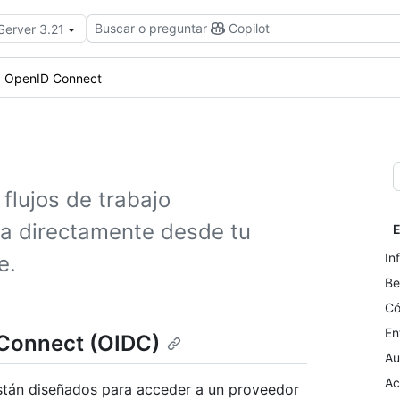
Buscar o preguntar
Copilot
Server 3.21
OpenID Connect
flujos de trabajo
ta directamente desde tu
E
In
e.
Be
Có
En
 Connect (OIDC)
Au
Ac
stán diseñados para acceder a un proveedor