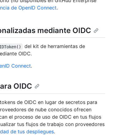
torio (no disponibles en GitHub Enterprise
encia de OpenID Connect
.
onalizadas mediante OIDC
del kit de herramientas de
IDToken()
ediante OIDC.
penID Connect
.
 para OIDC
 tokens de OIDC en lugar de secretos para
proveedores de nube conocidos ofrecen
fican el proceso de uso de OIDC en tus flujos
alizar tus flujos de trabajo con proveedores
idad de tus despliegues
.