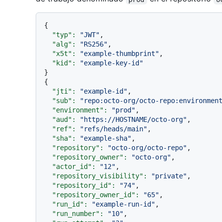
{

"typ":
"JWT"
,

"alg":
"RS256"
,

"x5t":
"example-thumbprint"
,

"kid":
"example-key-id"
}

{

"jti":
"example-id"
,

"sub":
"repo:octo-org/octo-repo:environmen
"environment":
"prod"
,

"aud":
"https://HOSTNAME/octo-org"
,

"ref":
"refs/heads/main"
,

"sha":
"example-sha"
,

"repository":
"octo-org/octo-repo"
,

"repository_owner":
"octo-org"
,

"actor_id":
"12"
,

"repository_visibility":
"private"
,

"repository_id":
"74"
,

"repository_owner_id":
"65"
,

"run_id":
"example-run-id"
,

"run_number":
"10"
,
