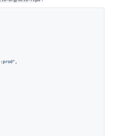
t:prod"
,
