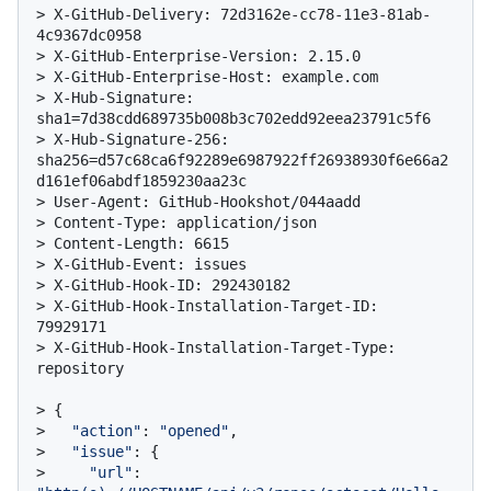
> 
X-GitHub-Delivery: 72d3162e-cc78-11e3-81ab-
4c9367dc0958
> 
X-GitHub-Enterprise-Version: 2.15.0
> 
X-GitHub-Enterprise-Host: example.com
> 
X-Hub-Signature: 
sha1=7d38cdd689735b008b3c702edd92eea23791c5f6
> 
X-Hub-Signature-256: 
sha256=d57c68ca6f92289e6987922ff26938930f6e66a2
d161ef06abdf1859230aa23c
> 
User-Agent: GitHub-Hookshot/044aadd
> 
Content-Type: application/json
> 
Content-Length: 6615
> 
X-GitHub-Event: issues
> 
X-GitHub-Hook-ID: 292430182
> 
X-GitHub-Hook-Installation-Target-ID: 
79929171
> 
X-GitHub-Hook-Installation-Target-Type: 
repository
> 
{
> 
"action"
: 
"opened"
,
> 
"issue"
: {
> 
"url"
: 