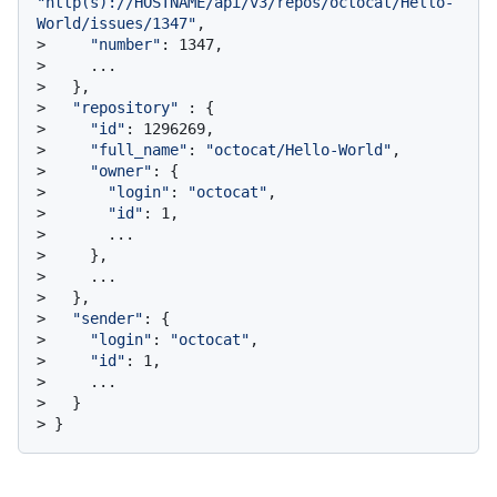
"http(s)://HOSTNAME/api/v3/repos/octocat/Hello-
World/issues/1347"
,
> 
"number"
: 1347,
> 
    ...
> 
  },
> 
"repository"
 : {
> 
"id"
: 1296269,
> 
"full_name"
: 
"octocat/Hello-World"
,
> 
"owner"
: {
> 
"login"
: 
"octocat"
,
> 
"id"
: 1,
> 
      ...
> 
    },
> 
    ...
> 
  },
> 
"sender"
: {
> 
"login"
: 
"octocat"
,
> 
"id"
: 1,
> 
    ...
> 
  }
> 
}