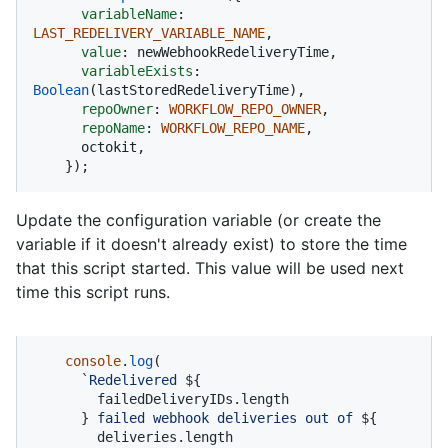
variableName
: 
LAST_REDELIVERY_VARIABLE_NAME
,

value
: newWebhookRedeliveryTime,

variableExists
: 
Boolean
(lastStoredRedeliveryTime),

repoOwner
: 
WORKFLOW_REPO_OWNER
,

repoName
: 
WORKFLOW_REPO_NAME
,

      octokit,

    });
Update the configuration variable (or create the
variable if it doesn't already exist) to store the time
that this script started. This value will be used next
time this script runs.
console
.
log
(

`Redelivered 
${

        failedDeliveryIDs.length

      }
 failed webhook deliveries out of 
${

        deliveries.length
