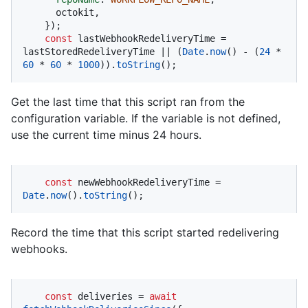
      octokit,

    });

const
 lastWebhookRedeliveryTime = 
lastStoredRedeliveryTime || (
Date
.
now
() - (
24
 * 
60
 * 
60
 * 
1000
)).
toString
();
Get the last time that this script ran from the
configuration variable. If the variable is not defined,
use the current time minus 24 hours.
const
 newWebhookRedeliveryTime = 
Date
.
now
().
toString
();
Record the time that this script started redelivering
webhooks.
const
 deliveries = 
await