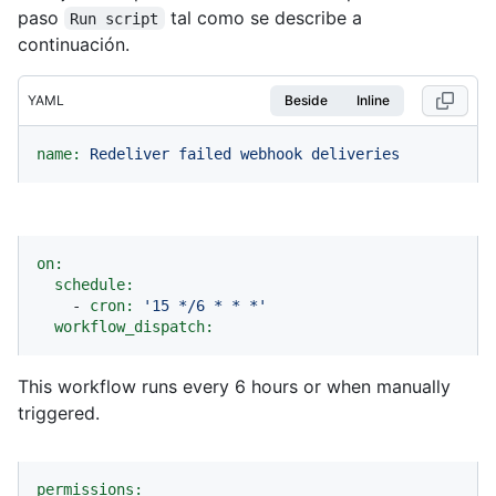
paso
tal como se describe a
Run script
continuación.
YAML
Beside
Inline
name:
Redeliver
failed
webhook
deliveries
on:
schedule:
-
cron:
'15 */6 * * *'
workflow_dispatch:
This workflow runs every 6 hours or when manually
triggered.
permissions: