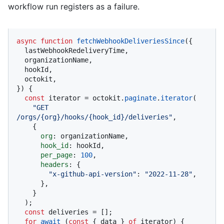
workflow run registers as a failure.
async
function
fetchWebhookDeliveriesSince
(
{

  lastWebhookRedeliveryTime,

  organizationName,

  hookId,

  octokit,

}
) {

const
 iterator = octokit.
paginate
.
iterator
(

"GET 
/orgs/{org}/hooks/{hook_id}/deliveries"
,

    {

org
: organizationName,

hook_id
: hookId,

per_page
: 
100
,

headers
: {

"x-github-api-version"
: 
"2022-11-28"
,

      },

    }

  );

const
 deliveries = [];

for
await
 (
const
 { data } 
of
 iterator) {
