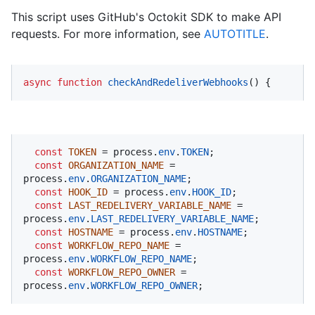
This script uses GitHub's Octokit SDK to make API
requests. For more information, see
AUTOTITLE
.
async
function
checkAndRedeliverWebhooks
(
) {
const
TOKEN
 = process.
env
.
TOKEN
;

const
ORGANIZATION_NAME
 = 
process.
env
.
ORGANIZATION_NAME
;

const
HOOK_ID
 = process.
env
.
HOOK_ID
;

const
LAST_REDELIVERY_VARIABLE_NAME
 = 
process.
env
.
LAST_REDELIVERY_VARIABLE_NAME
;

const
HOSTNAME
 = process.
env
.
HOSTNAME
;

const
WORKFLOW_REPO_NAME
 = 
process.
env
.
WORKFLOW_REPO_NAME
;

const
WORKFLOW_REPO_OWNER
 = 
process.
env
.
WORKFLOW_REPO_OWNER
;