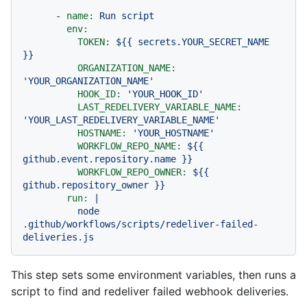
-
name:
Run
script
env:
TOKEN:
${{
secrets.YOUR_SECRET_NAME
}}
ORGANIZATION_NAME:
'YOUR_ORGANIZATION_NAME'
HOOK_ID:
'YOUR_HOOK_ID'
LAST_REDELIVERY_VARIABLE_NAME:
'YOUR_LAST_REDELIVERY_VARIABLE_NAME'
HOSTNAME:
'YOUR_HOSTNAME'
WORKFLOW_REPO_NAME:
${{
github.event.repository.name
}}
WORKFLOW_REPO_OWNER:
${{
github.repository_owner
}}
run:
|
node
.github/workflows/scripts/redeliver-failed-
deliveries.js
This step sets some environment variables, then runs a
script to find and redeliver failed webhook deliveries.