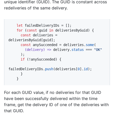
unique identifier (GUID). The GUID is constant across
redeliveries of the same delivery.
let
 failedDeliveryIDs = [];

for
 (
const
 guid 
in
 deliveriesByGuid) {

const
 deliveries = 
deliveriesByGuid[guid];

const
 anySucceeded = deliveries.
some
(

(
delivery
) =>
 delivery.
status
 === 
"OK"
      );

if
 (!anySucceeded) {

failedDeliveryIDs.
push
(deliveries[
0
].
id
);

      }

    }
For each GUID value, if no deliveries for that GUID
have been successfully delivered within the time
frame, get the delivery ID of one of the deliveries with
that GUID.