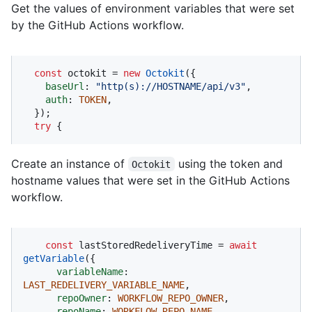
Get the values of environment variables that were set
by the GitHub Actions workflow.
const
 octokit = 
new
Octokit
({ 

baseUrl
: 
"http(s)://HOSTNAME/api/v3"
,

auth
: 
TOKEN
,

  });

try
 {
Create an instance of
using the token and
Octokit
hostname values that were set in the GitHub Actions
workflow.
const
 lastStoredRedeliveryTime = 
await
getVariable
({

variableName
: 
LAST_REDELIVERY_VARIABLE_NAME
,

repoOwner
: 
WORKFLOW_REPO_OWNER
,

repoName
: 
WORKFLOW_REPO_NAME
,
