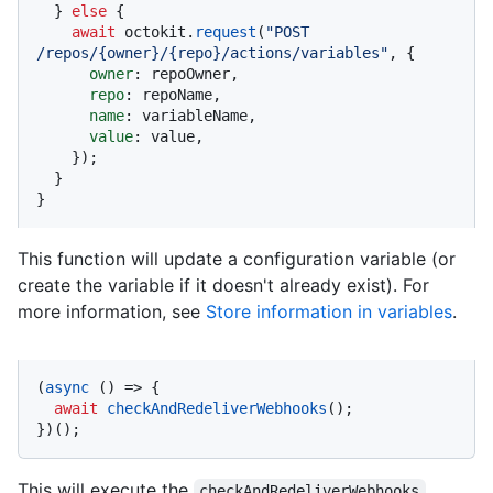
  } 
else
 {

await
 octokit.
request
(
"POST 
/repos/{owner}/{repo}/actions/variables"
, {

owner
: repoOwner,

repo
: repoName,

name
: variableName,

value
: value,

    });

  }

}
This function will update a configuration variable (or
create the variable if it doesn't already exist). For
more information, see
Store information in variables
.
(
async
 () => {

await
checkAndRedeliverWebhooks
();

})();
This will execute the
checkAndRedeliverWebhooks