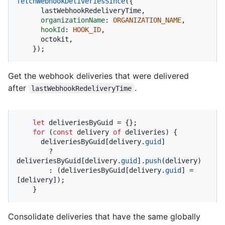
fetchWebhookDeliveriesSince
({

      lastWebhookRedeliveryTime,

organizationName
: 
ORGANIZATION_NAME
,

hookId
: 
HOOK_ID
,

      octokit,

    });
Get the webhook deliveries that were delivered
after
.
lastWebhookRedeliveryTime
let
 deliveriesByGuid = {};

for
 (
const
 delivery 
of
 deliveries) {

      deliveriesByGuid[delivery.
guid
]

        ? 
deliveriesByGuid[delivery.
guid
].
push
(delivery)

        : (deliveriesByGuid[delivery.
guid
] = 
[delivery]);

    }
Consolidate deliveries that have the same globally