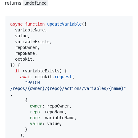
returns
.
undefined
async
function
updateVariable
(
{

  variableName,

  value,

  variableExists,

  repoOwner,

  repoName,

  octokit,

}
) {

if
 (variableExists) {

await
 octokit.
request
(

"PATCH 
/repos/{owner}/{repo}/actions/variables/{name}"
,

      {

owner
: repoOwner,

repo
: repoName,

name
: variableName,

value
: value,

      }

    );
