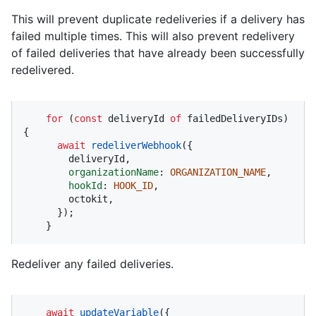
This will prevent duplicate redeliveries if a delivery has
failed multiple times. This will also prevent redelivery
of failed deliveries that have already been successfully
redelivered.
for
 (
const
 deliveryId 
of
 failedDeliveryIDs) 
{

await
redeliverWebhook
({

        deliveryId,

organizationName
: 
ORGANIZATION_NAME
,

hookId
: 
HOOK_ID
,

        octokit,

      });

    }
Redeliver any failed deliveries.
await
updateVariable
({
