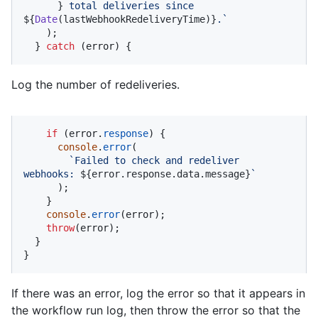
      }
 total deliveries since 
${
Date
(lastWebhookRedeliveryTime)}
.`
    );

  } 
catch
 (error) {
Log the number of redeliveries.
if
 (error.
response
) {

console
.
error
(

`Failed to check and redeliver 
webhooks: 
${error.response.data.message}
`
      );

    }

console
.
error
(error);

throw
(error);

  }

}
If there was an error, log the error so that it appears in
the workflow run log, then throw the error so that the