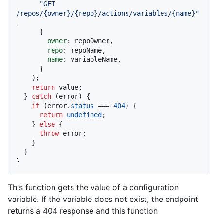
"GET 
/repos/{owner}/{repo}/actions/variables/{name}"
,

      {

owner
: repoOwner,

repo
: repoName,

name
: variableName,

      }

    );

return
 value;

  } 
catch
 (error) {

if
 (error.
status
 === 
404
) {

return
undefined
;

    } 
else
 {

throw
 error;

    }

  }

}
This function gets the value of a configuration
variable. If the variable does not exist, the endpoint
returns a 404 response and this function