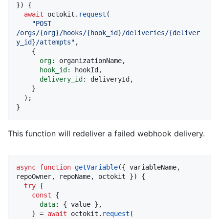
}
) {

await
 octokit.
request
(

"POST 
/orgs/{org}/hooks/{hook_id}/deliveries/{deliver
y_id}/attempts"
,

    {

org
: organizationName,

hook_id
: hookId,

delivery_id
: deliveryId,

    }

  );

}
This function will redeliver a failed webhook delivery.
async
function
getVariable
(
{ variableName, 
repoOwner, repoName, octokit }
) {

try
 {

const
 {

data
: { value },

    } = 
await
 octokit.
request
(
