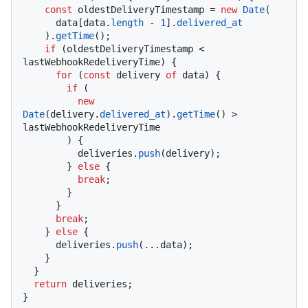
const
 oldestDeliveryTimestamp = 
new
Date
(

      data[data.
length
 - 
1
].
delivered_at
    ).
getTime
();

if
 (oldestDeliveryTimestamp < 
lastWebhookRedeliveryTime) {

for
 (
const
 delivery 
of
 data) {

if
 (

new
Date
(delivery.
delivered_at
).
getTime
() > 
lastWebhookRedeliveryTime

        ) {

          deliveries.
push
(delivery);

        } 
else
 {

break
;

        }

      }

break
;

    } 
else
 {

      deliveries.
push
(...data);

    }

  }

return
 deliveries;

}