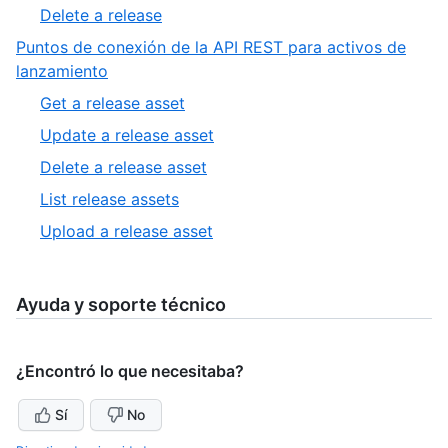
7
,
Delete a release
8
of
8
Puntos de conexión de la API REST para activos de
8
of
,
lanzamiento
8
2
,
Get a release asset
of
1
,
Update a release asset
2
of
2
,
Delete a release asset
5
of
3
,
List release assets
5
of
4
,
Upload a release asset
5
of
5
5
of
5
Ayuda y soporte técnico
¿Encontró lo que necesitaba?
Sí
No