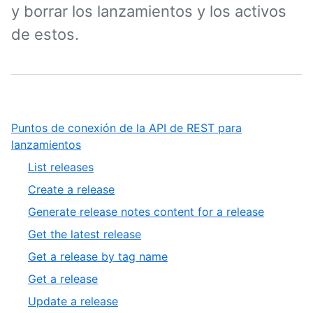
y borrar los lanzamientos y los activos
de estos.
Puntos de conexión de la API de REST para
,
lanzamientos
1
,
List releases
of
1
,
Create a release
2
of
2
,
Generate release notes content for a release
8
of
3
,
Get the latest release
8
of
4
,
Get a release by tag name
8
of
5
,
Get a release
8
of
6
,
Update a release
8
of