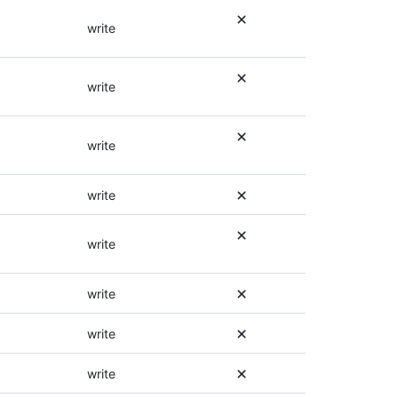
sobre
la
los
write
documentación
permisos,
de
consulte
este
la
write
punto
documentación
de
de
conexión.
este
write
punto
de
conexión.
write
write
write
write
write