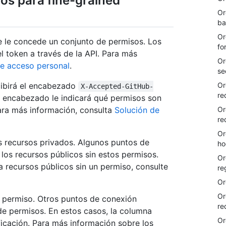
os para fine-grained
Or
ba
Or
se le concede un conjunto de permisos. Los
fo
 token a través de la API. Para más
Or
de acceso personal
.
se
Or
ecibirá el encabezado
X-Accepted-GitHub-
re
El encabezado le indicará qué permisos son
Or
ara más información, consulta
Solución de
re
Or
s recursos privados. Algunos puntos de
ho
los recursos públicos sin estos permisos.
Or
 recursos públicos sin un permiso, consulte
re
Or
Or
 permiso. Otros puntos de conexión
re
de permisos. En estos casos, la columna
Or
ficación. Para más información sobre los