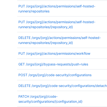
PUT
/orgs/{org}/actions/permissions/self-hosted-
runners/repositories
PUT
/orgs/{org}/actions/permissions/self-hosted-
runners/repositories/{repository_id}
DELETE
/orgs/{org}/actions/permissions/self-hosted-
runners/repositories/{repository_id}
PUT
/orgs/{org}/actions/permissions/workflow
GET
/orgs/{org}/bypass-requests/push-rules
POST
/orgs/{org}/code-security/configurations
DELETE
/orgs/{org}/code-security/configurations/detach
PATCH
/orgs/{org}/code-
security/configurations/{configuration_id}