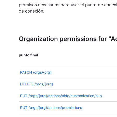
permisos necesarios para usar el punto de conex
de conexión.
Organization permissions for "A
punto final
PATCH
/orgs/{org}
DELETE
/orgs/{org}
PUT
/orgs/{org}/actions/oidc/customization/sub
PUT
/orgs/{org}/actions/permissions