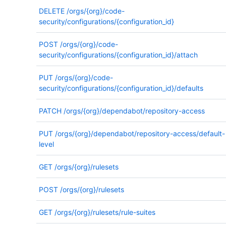
DELETE
/orgs/{org}/code-
security/configurations/{configuration_id}
POST
/orgs/{org}/code-
security/configurations/{configuration_id}/attach
PUT
/orgs/{org}/code-
security/configurations/{configuration_id}/defaults
PATCH
/orgs/{org}/dependabot/repository-access
PUT
/orgs/{org}/dependabot/repository-access/default-
level
GET
/orgs/{org}/rulesets
POST
/orgs/{org}/rulesets
GET
/orgs/{org}/rulesets/rule-suites