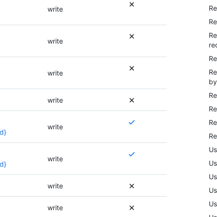
Re
write
Re
Re
write
re
Re
Re
write
by
Re
write
Re
Se
Re
write
requieren
d}
Re
varios
Us
permisos
Se
write
o
Us
requieren
d}
se
varios
Us
puede
permisos
write
Us
usar
o
otro
Us
se
write
permiso.
puede