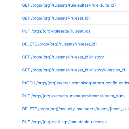
GET
/orgs/{org}/rulesets/rule-suites/{rule_suite_id}
GET
/orgs/{org}/rulesets/{ruleset_id}
PUT
/orgs/{org}/rulesets/{ruleset_id}
DELETE
/orgs/{org}/rulesets/{ruleset_id}
GET
/orgs/{org}/rulesets/{ruleset_id}/history
GET
/orgs/{org}/rulesets/{ruleset_id}/history/{version_id}
PATCH
/orgs/{org}/secret-scanning/pattern-configuratio
PUT
/orgs/{org}/security-managers/teams/{team_slug}
DELETE
/orgs/{org}/security-managers/teams/{team_slu
PUT
/orgs/{org}/settings/immutable-releases