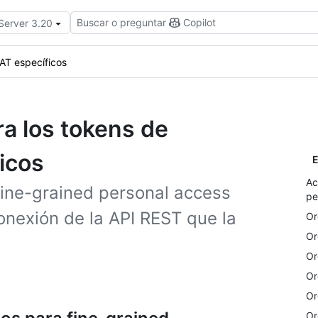
Buscar o preguntar
Copilot
 Server 3.20
AT específicos
a los tokens de
icos
E
Ac
ine-grained personal access
pe
onexión de la API REST que la
Or
Or
Or
Or
Or
Or