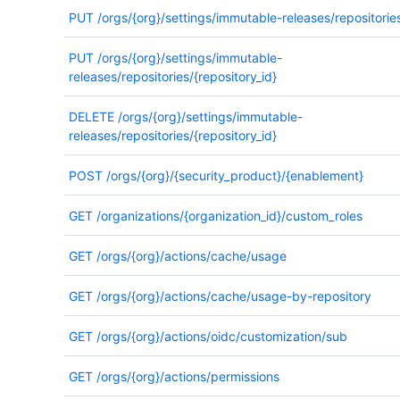
PUT
/orgs/{org}/settings/immutable-releases/repositorie
PUT
/orgs/{org}/settings/immutable-
releases/repositories/{repository_id}
DELETE
/orgs/{org}/settings/immutable-
releases/repositories/{repository_id}
POST
/orgs/{org}/{security_product}/{enablement}
GET
/organizations/{organization_id}/custom_roles
GET
/orgs/{org}/actions/cache/usage
GET
/orgs/{org}/actions/cache/usage-by-repository
GET
/orgs/{org}/actions/oidc/customization/sub
GET
/orgs/{org}/actions/permissions