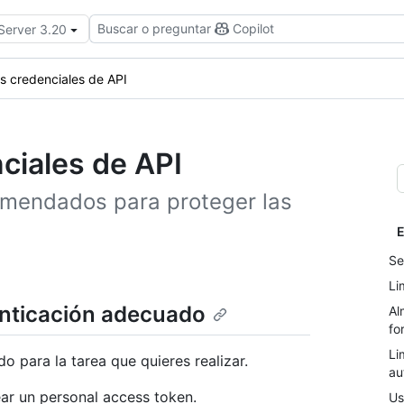
Buscar o preguntar
Copilot
 Server 3.20
as credenciales de API
ciales de API
omendados para proteger las
E
Se
Li
enticación adecuado
Al
fo
Li
 para la tarea que quieres realizar.
au
ear un personal access token.
Us