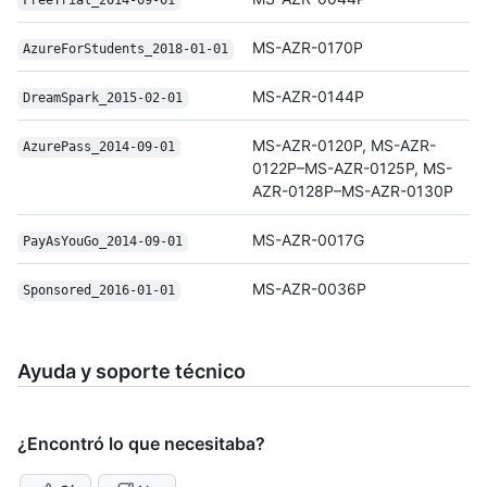
Free
Trial_2014-09-01
MS-AZR-0170P
Azure
For
Students_2018-01-01
MS-AZR-0144P
Dream
Spark_2015-02-01
MS-AZR-0120P, MS-AZR-
Azure
Pass_2014-09-01
0122P–MS-AZR-0125P, MS-
AZR-0128P–MS-AZR-0130P
MS-AZR-0017G
Pay
As
You
Go_2014-09-01
MS-AZR-0036P
Sponsored_2016-01-01
Ayuda y soporte técnico
¿Encontró lo que necesitaba?