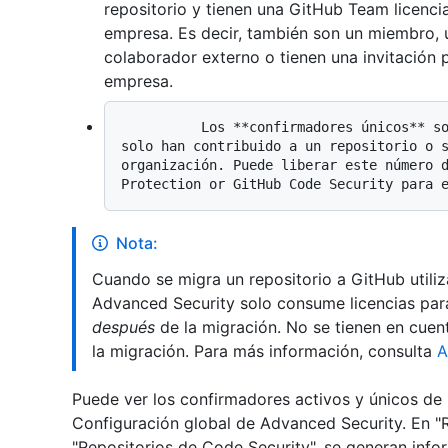
repositorio y tienen una GitHub Team licenci
empresa. Es decir, también son un miembro, 
colaborador externo o tienen una invitación 
empresa.
          Los **confirmadores únicos** son el número de confirmadores activos que 
solo han contribuido a un repositorio o s
organización. Puede liberar este número d
Nota:
Cuando se migra un repositorio a GitHub utili
Advanced Security solo consume licencias par
después
de la migración. No se tienen en cuent
la migración. Para más información, consulta
A
Puede ver los confirmadores activos y únicos de 
Configuración global de Advanced Security. En "R
"Repositorios de Code Security", se generan info