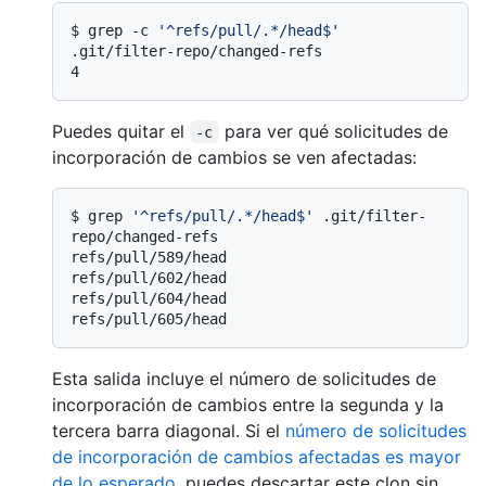
$ 
grep -c 
'^refs/pull/.*/head$'
.git/filter-repo/changed-refs
Puedes quitar el
para ver qué solicitudes de
-c
incorporación de cambios se ven afectadas:
$ 
grep 
'^refs/pull/.*/head$'
 .git/filter-
repo/changed-refs
refs/pull/589/head

refs/pull/602/head

refs/pull/604/head

Esta salida incluye el número de solicitudes de
incorporación de cambios entre la segunda y la
tercera barra diagonal. Si el
número de solicitudes
de incorporación de cambios afectadas es mayor
de lo esperado
, puedes descartar este clon sin