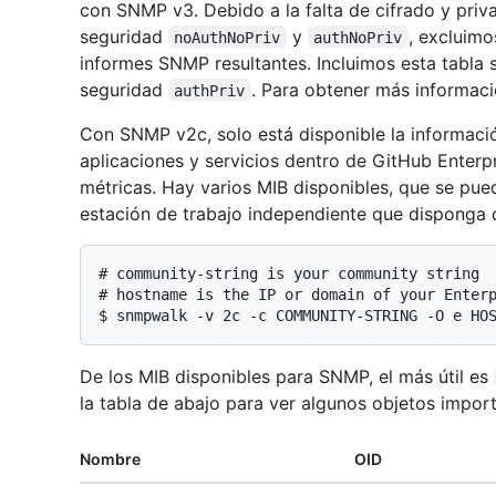
con SNMP v3. Debido a la falta de cifrado y priva
seguridad
y
, excluimo
noAuthNoPriv
authNoPriv
informes SNMP resultantes. Incluimos esta tabla s
seguridad
. Para obtener más informaci
authPriv
Con SNMP v2c, solo está disponible la informació
aplicaciones y servicios dentro de GitHub Enterp
métricas. Hay varios MIB disponibles, que se pu
estación de trabajo independiente que disponga 
# 
community-string is your community string
# 
hostname is the IP or domain of your Enter
$ 
snmpwalk -v 2c -c COMMUNITY-STRING -O e HO
De los MIB disponibles para SNMP, el más útil es
la tabla de abajo para ver algunos objetos impor
Nombre
OID