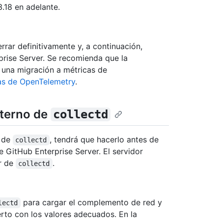
3.18 en adelante.
rrar definitivamente y, a continuación,
prise Server. Se recomienda que la
a una migración a métricas de
as de OpenTelemetry
.
xterno de
collectd
o de
, tendrá que hacerlo antes de
collectd
e GitHub Enterprise Server. El servidor
or de
.
collectd
para cargar el complemento de red y
lectd
erto con los valores adecuados. En la