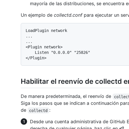
mayoría de las distribuciones, se encuentra 
Un ejemplo de
collectd.conf
para ejecutar un ser
LoadPlugin network

...

...

<Plugin network>

    Listen "0.0.0.0" "25826"

Habilitar el reenvío de collectd 
De manera predeterminada, el reenvío de
collec
Siga los pasos que se indican a continuación para 
de
:
collectd
Desde una cuenta administrativa de GitHub En
derecha de cualquier página, haz clic en
.