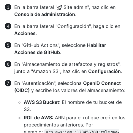
En la barra lateral "
Site admin", haz clic en
Consola de administración
.
En la barra lateral "Configuración", haga clic en
Acciones
.
En "GitHub Actions", seleccione
Habilitar
Acciones de GitHub
.
En "Almacenamiento de artefactos y registros",
junto a "Amazon S3", haz clic en
Configuración
.
En "Autenticación", selecciona
OpenID Connect
(OIDC)
y escribe los valores del almacenamiento:
AWS S3 Bucket
: El nombre de tu bucket de
S3.
ROL de AWS:
ARN para el rol que creó en los
procedimientos anteriores. Por
ejemplo:
arn:aws:iam::123456789:role/my-