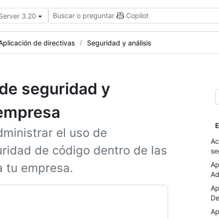
Buscar o preguntar
Copilot
 Server 3.20
Aplicación de directivas
Seguridad y análisis
 de seguridad y
 empresa
E
dministrar el uso de
Ac
guridad de código dentro de las
se
Ap
a tu empresa.
Ad
Ap
De
Ap