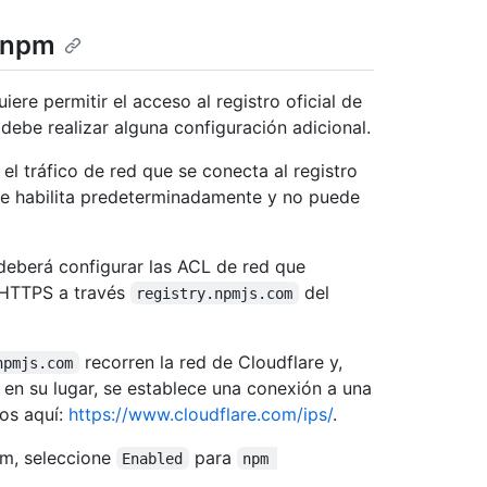
e npm
ere permitir el acceso al registro oficial de
ebe realizar alguna configuración adicional.
l tráfico de red que se conecta al registro
 se habilita predeterminadamente y no puede
 deberá configurar las ACL de red que
o HTTPS a través
del
registry.npmjs.com
recorren la red de Cloudflare y,
npmjs.com
; en su lugar, se establece una conexión a una
os aquí:
https://www.cloudflare.com/ips/
.
pm, seleccione
para
Enabled
npm 