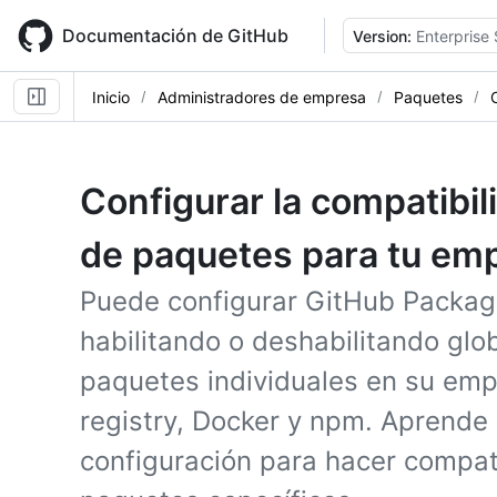
Skip
to
Documentación de GitHub
Version:
Enterprise
main
content
Inicio
Administradores de empresa
Paquetes
Configurar la compatibi
de paquetes para tu em
Puede configurar GitHub Packa
habilitando o deshabilitando gl
paquetes individuales en su em
registry, Docker y npm. Aprende 
configuración para hacer compa