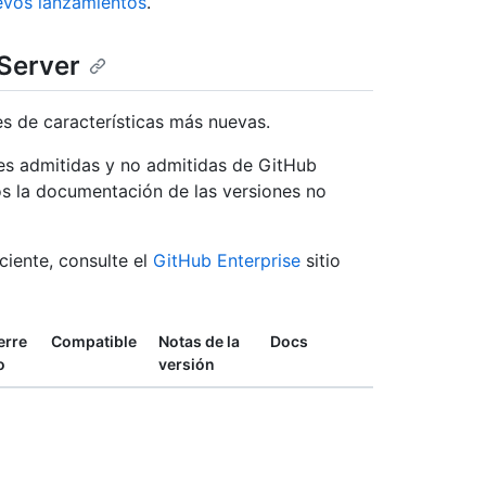
uevos lanzamientos
.
 Server
s de características más nuevas.
s admitidas y no admitidas de GitHub
s la documentación de las versiones no
ciente, consulte el
GitHub Enterprise
sitio
erre
Compatible
Notas de la
Docs
o
versión