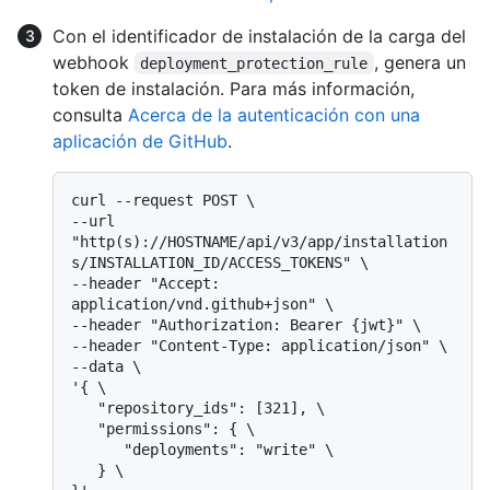
Con el identificador de instalación de la carga del
webhook
, genera un
deployment_protection_rule
token de instalación. Para más información,
consulta
Acerca de la autenticación con una
aplicación de GitHub
.
curl --request POST \

--url 
"http(s)://HOSTNAME/api/v3/app/installation
s/INSTALLATION_ID/ACCESS_TOKENS" \

--header "Accept: 
application/vnd.github+json" \

--header "Authorization: Bearer {jwt}" \

--header "Content-Type: application/json" \

--data \

'{ \

   "repository_ids": [321], \

   "permissions": { \

      "deployments": "write" \

   } \
