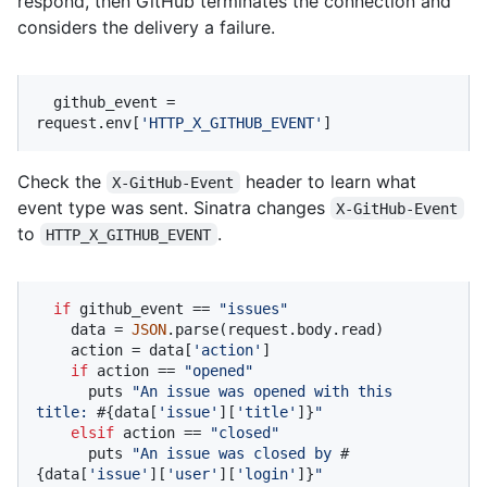
respond, then GitHub terminates the connection and
considers the delivery a failure.
  github_event = 
request.env[
'HTTP_X_GITHUB_EVENT'
]
Check the
header to learn what
X-GitHub-Event
event type was sent. Sinatra changes
X-GitHub-Event
to
.
HTTP_X_GITHUB_EVENT
if
 github_event == 
"issues"
    data = 
JSON
.parse(request.body.read)

    action = data[
'action'
]

if
 action == 
"opened"
      puts 
"An issue was opened with this 
title: 
#{data[
'issue'
][
'title'
]}
"
elsif
 action == 
"closed"
      puts 
"An issue was closed by 
#
{data[
'issue'
][
'user'
][
'login'
]}
"