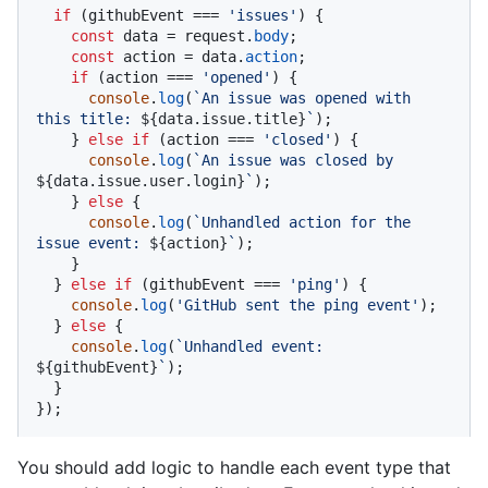
if
 (githubEvent === 
'issues'
) {

const
 data = request.
body
;

const
 action = data.
action
;

if
 (action === 
'opened'
) {

console
.
log
(
`An issue was opened with 
this title: 
${data.issue.title}
`
);

    } 
else
if
 (action === 
'closed'
) {

console
.
log
(
`An issue was closed by 
${data.issue.user.login}
`
);

    } 
else
 {

console
.
log
(
`Unhandled action for the 
issue event: 
${action}
`
);

    }

  } 
else
if
 (githubEvent === 
'ping'
) {

console
.
log
(
'GitHub sent the ping event'
);

  } 
else
 {

console
.
log
(
`Unhandled event: 
${githubEvent}
`
);

  }

});
You should add logic to handle each event type that