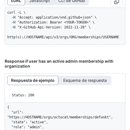
cURL
JavaScript
CLI de GitHub
curl -L \

  -H "Accept: application/vnd.github+json" \

  -H "Authorization: Bearer <YOUR-TOKEN>" \

  -H "X-GitHub-Api-Version: 2022-11-28" \

http(s)://HOSTNAME/api/v3/orgs/ORG/memberships/USERNAME
Response if user has an active admin membership with
organization
Respuesta de ejemplo
Esquema de respuesta
Status: 200
{

  "url": 
"https://HOSTNAME/orgs/octocat/memberships/defunkt",

  "state": "active",

  "role": "admin",
