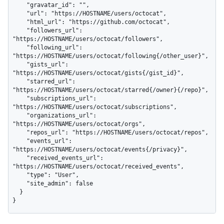
    "gravatar_id": "",

    "url": "https://HOSTNAME/users/octocat",

    "html_url": "https://github.com/octocat",

    "followers_url": 
"https://HOSTNAME/users/octocat/followers",

    "following_url": 
"https://HOSTNAME/users/octocat/following{/other_user}",

    "gists_url": 
"https://HOSTNAME/users/octocat/gists{/gist_id}",

    "starred_url": 
"https://HOSTNAME/users/octocat/starred{/owner}{/repo}",

    "subscriptions_url": 
"https://HOSTNAME/users/octocat/subscriptions",

    "organizations_url": 
"https://HOSTNAME/users/octocat/orgs",

    "repos_url": "https://HOSTNAME/users/octocat/repos",

    "events_url": 
"https://HOSTNAME/users/octocat/events{/privacy}",

    "received_events_url": 
"https://HOSTNAME/users/octocat/received_events",

    "type": "User",

    "site_admin": false

  }

}