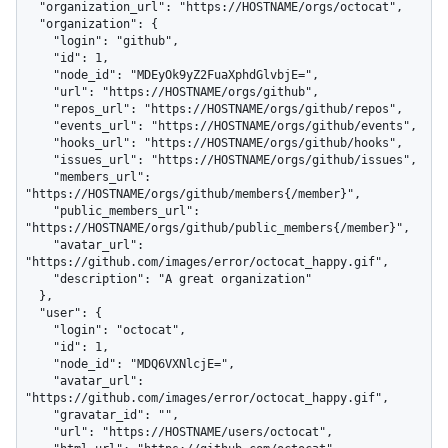
  "organization_url": "https://HOSTNAME/orgs/octocat",

  "organization": {

    "login": "github",

    "id": 1,

    "node_id": "MDEyOk9yZ2FuaXphdGlvbjE=",

    "url": "https://HOSTNAME/orgs/github",

    "repos_url": "https://HOSTNAME/orgs/github/repos",

    "events_url": "https://HOSTNAME/orgs/github/events",

    "hooks_url": "https://HOSTNAME/orgs/github/hooks",

    "issues_url": "https://HOSTNAME/orgs/github/issues",

    "members_url": 
"https://HOSTNAME/orgs/github/members{/member}",

    "public_members_url": 
"https://HOSTNAME/orgs/github/public_members{/member}",

    "avatar_url": 
"https://github.com/images/error/octocat_happy.gif",

    "description": "A great organization"

  },

  "user": {

    "login": "octocat",

    "id": 1,

    "node_id": "MDQ6VXNlcjE=",

    "avatar_url": 
"https://github.com/images/error/octocat_happy.gif",

    "gravatar_id": "",

    "url": "https://HOSTNAME/users/octocat",
