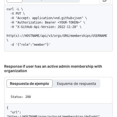
curl -L \

  -X PUT \

  -H "Accept: application/vnd.github+json" \

  -H "Authorization: Bearer <YOUR-TOKEN>" \

  -H "X-GitHub-Api-Version: 2022-11-28" \

http(s)://HOSTNAME/api/v3/orgs/ORG/memberships/USERNAME 
\

  -d '{"role":"member"}'
Response if user has an active admin membership with
organization
Respuesta de ejemplo
Esquema de respuesta
Status: 200
{

  "url": 
"https://HOSTNAME/orgs/octocat/memberships/defunkt",
