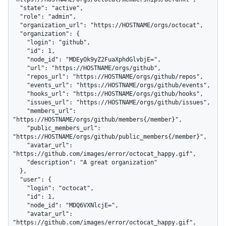
  "state": "active",

  "role": "admin",

  "organization_url": "https://HOSTNAME/orgs/octocat",

  "organization": {

    "login": "github",

    "id": 1,

    "node_id": "MDEyOk9yZ2FuaXphdGlvbjE=",

    "url": "https://HOSTNAME/orgs/github",

    "repos_url": "https://HOSTNAME/orgs/github/repos",

    "events_url": "https://HOSTNAME/orgs/github/events",

    "hooks_url": "https://HOSTNAME/orgs/github/hooks",

    "issues_url": "https://HOSTNAME/orgs/github/issues",

    "members_url": 
"https://HOSTNAME/orgs/github/members{/member}",

    "public_members_url": 
"https://HOSTNAME/orgs/github/public_members{/member}",

    "avatar_url": 
"https://github.com/images/error/octocat_happy.gif",

    "description": "A great organization"

  },

  "user": {

    "login": "octocat",

    "id": 1,

    "node_id": "MDQ6VXNlcjE=",

    "avatar_url": 
"https://github.com/images/error/octocat_happy.gif",
