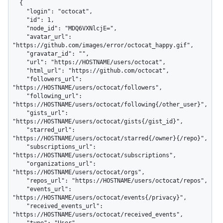
  {

    "login": "octocat",

    "id": 1,

    "node_id": "MDQ6VXNlcjE=",

    "avatar_url": 
"https://github.com/images/error/octocat_happy.gif",

    "gravatar_id": "",

    "url": "https://HOSTNAME/users/octocat",

    "html_url": "https://github.com/octocat",

    "followers_url": 
"https://HOSTNAME/users/octocat/followers",

    "following_url": 
"https://HOSTNAME/users/octocat/following{/other_user}",

    "gists_url": 
"https://HOSTNAME/users/octocat/gists{/gist_id}",

    "starred_url": 
"https://HOSTNAME/users/octocat/starred{/owner}{/repo}",

    "subscriptions_url": 
"https://HOSTNAME/users/octocat/subscriptions",

    "organizations_url": 
"https://HOSTNAME/users/octocat/orgs",

    "repos_url": "https://HOSTNAME/users/octocat/repos",

    "events_url": 
"https://HOSTNAME/users/octocat/events{/privacy}",

    "received_events_url": 
"https://HOSTNAME/users/octocat/received_events",
