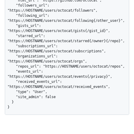
    "html_url": "https://github.com/octocat",

    "followers_url": 
"https://HOSTNAME/users/octocat/followers",

    "following_url": 
"https://HOSTNAME/users/octocat/following{/other_user}",

    "gists_url": 
"https://HOSTNAME/users/octocat/gists{/gist_id}",

    "starred_url": 
"https://HOSTNAME/users/octocat/starred{/owner}{/repo}",

    "subscriptions_url": 
"https://HOSTNAME/users/octocat/subscriptions",

    "organizations_url": 
"https://HOSTNAME/users/octocat/orgs",

    "repos_url": "https://HOSTNAME/users/octocat/repos",

    "events_url": 
"https://HOSTNAME/users/octocat/events{/privacy}",

    "received_events_url": 
"https://HOSTNAME/users/octocat/received_events",

    "type": "User",

    "site_admin": false

  }

}