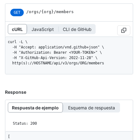
/orgs/{org}/members
GET
cURL
JavaScript
CLI de GitHub
curl -L \

  -H "Accept: application/vnd.github+json" \

  -H "Authorization: Bearer <YOUR-TOKEN>" \

  -H "X-GitHub-Api-Version: 2022-11-28" \

  http(s)://HOSTNAME/api/v3/orgs/ORG/members
Response
Respuesta de ejemplo
Esquema de respuesta
Status: 200
[
