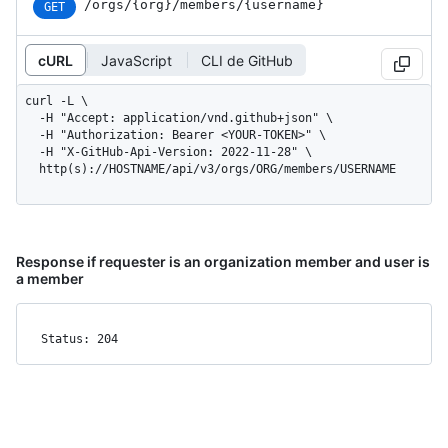
/orgs
/{org}
/members
/{username}
GET
cURL
JavaScript
CLI de GitHub
curl -L \

  -H "Accept: application/vnd.github+json" \

  -H "Authorization: Bearer <YOUR-TOKEN>" \

  -H "X-GitHub-Api-Version: 2022-11-28" \

  http(s)://HOSTNAME/api/v3/orgs/ORG/members/USERNAME
Response if requester is an organization member and user is
a member
Status: 204