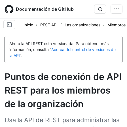
Skip
to
Documentación de GitHub
main
content
Inicio
REST API
Las organizaciones
Miembros
Nombre,
Nombre,
Nombre,
Nombre,
Nombre,
Nombre,
Nombre,
Nombre,
Nombre,
Nombre,
Nombre,
Nombre,
Nombre,
Nombre,
Nombre,
Nombre,
Nombre,
Nombre,
Nombre,
Nombre,
Nombre,
Nombre,
Nombre,
Nombre,
Nombre,
Nombre,
Nombre,
Nombre,
Nombre,
Nombre,
Tipo,
Tipo,
Tipo,
Tipo,
Tipo,
Tipo,
Tipo,
Tipo,
Tipo,
Tipo,
Tipo,
Tipo,
Tipo,
Tipo,
Tipo,
Tipo,
Tipo,
Tipo,
Tipo,
Tipo,
Tipo,
Tipo,
Tipo,
Tipo,
Tipo,
Tipo,
Tipo,
Tipo,
Tipo,
Tipo,
Ahora la API REST está versionada.
Para obtener más
Descripción
Descripción
Descripción
Descripción
Descripción
Descripción
Descripción
Descripción
Descripción
Descripción
Descripción
Descripción
Descripción
Descripción
Descripción
Descripción
Descripción
Descripción
Descripción
Descripción
Descripción
Descripción
Descripción
Descripción
Descripción
Descripción
Descripción
Descripción
Descripción
Descripción
información, consulta "
Acerca del control de versiones de
la API
".
Puntos de conexión de API
REST para los miembros
de la organización
Usa la API de REST para administrar las