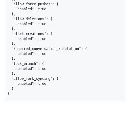
  "allow_force_pushes": {

    "enabled": true

  },

  "allow_deletions": {

    "enabled": true

  },

  "block_creations": {

    "enabled": true

  },

  "required_conversation_resolution": {

    "enabled": true

  },

  "lock_branch": {

    "enabled": true

  },

  "allow_fork_syncing": {

    "enabled": true

  }

}