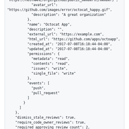
"https://HOSTNAME/orgs/github/public_members{/member}",

            "avatar_url": 
"https://github.com/images/error/octocat_happy.gif",

            "description": "A great organization"

          },

          "name": "Octocat App",

          "description": "",

          "external_url": "https://example.com",

          "html_url": "https://github.com/apps/octoapp",

          "created_at": "2017-07-08T16:18:44-04:00",

          "updated_at": "2017-07-08T16:18:44-04:00",

          "permissions": {

            "metadata": "read",

            "contents": "read",

            "issues": "write",

            "single_file": "write"

          },

          "events": [

            "push",

            "pull_request"

          ]

        }

      ]

    },

    "dismiss_stale_reviews": true,

    "require_code_owner_reviews": true,

    "required_approving_review_count": 2,
