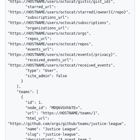
"https://HOSTNAME/users/octocat/gists{/gist_id}",

        "starred_url": 
"https://HOSTNAME/users/octocat/starred{/owner}{/repo}",

        "subscriptions_url": 
"https://HOSTNAME/users/octocat/subscriptions",

        "organizations_url": 
"https://HOSTNAME/users/octocat/orgs",

        "repos_url": 
"https://HOSTNAME/users/octocat/repos",

        "events_url": 
"https://HOSTNAME/users/octocat/events{/privacy}",

        "received_events_url": 
"https://HOSTNAME/users/octocat/received_events",

        "type": "User",

        "site_admin": false

      }

    ],

    "teams": [

      {

        "id": 1,

        "node_id": "MDQ6VGVhbTE=",

        "url": "https://HOSTNAME/teams/1",

        "html_url": 
"https://github.com/orgs/github/teams/justice-league",

        "name": "Justice League",

        "slug": "justice-league",

        "description": "A great team.",
