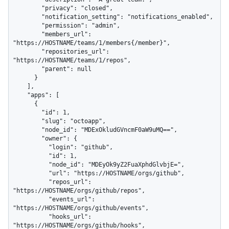
        "privacy": "closed",

        "notification_setting": "notifications_enabled",

        "permission": "admin",

        "members_url": 
"https://HOSTNAME/teams/1/members{/member}",

        "repositories_url": 
"https://HOSTNAME/teams/1/repos",

        "parent": null

      }

    ],

    "apps": [

      {

        "id": 1,

        "slug": "octoapp",

        "node_id": "MDExOkludGVncmF0aW9uMQ==",

        "owner": {

          "login": "github",

          "id": 1,

          "node_id": "MDEyOk9yZ2FuaXphdGlvbjE=",

          "url": "https://HOSTNAME/orgs/github",

          "repos_url": 
"https://HOSTNAME/orgs/github/repos",

          "events_url": 
"https://HOSTNAME/orgs/github/events",

          "hooks_url": 
"https://HOSTNAME/orgs/github/hooks",
