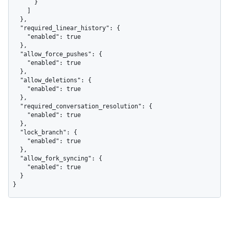
      }

    ]

  },

  "required_linear_history": {

    "enabled": true

  },

  "allow_force_pushes": {

    "enabled": true

  },

  "allow_deletions": {

    "enabled": true

  },

  "required_conversation_resolution": {

    "enabled": true

  },

  "lock_branch": {

    "enabled": true

  },

  "allow_fork_syncing": {

    "enabled": true

  }

}