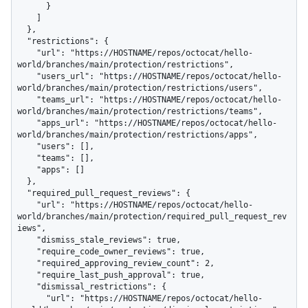
      }

    ]

  },

  "restrictions": {

    "url": "https://HOSTNAME/repos/octocat/hello-
world/branches/main/protection/restrictions",

    "users_url": "https://HOSTNAME/repos/octocat/hello-
world/branches/main/protection/restrictions/users",

    "teams_url": "https://HOSTNAME/repos/octocat/hello-
world/branches/main/protection/restrictions/teams",

    "apps_url": "https://HOSTNAME/repos/octocat/hello-
world/branches/main/protection/restrictions/apps",

    "users": [],

    "teams": [],

    "apps": []

  },

  "required_pull_request_reviews": {

    "url": "https://HOSTNAME/repos/octocat/hello-
world/branches/main/protection/required_pull_request_rev
iews",

    "dismiss_stale_reviews": true,

    "require_code_owner_reviews": true,

    "required_approving_review_count": 2,

    "require_last_push_approval": true,

    "dismissal_restrictions": {

      "url": "https://HOSTNAME/repos/octocat/hello-