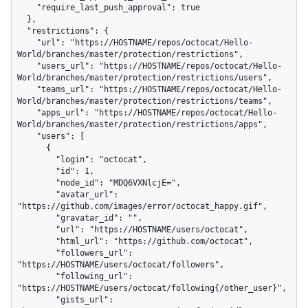
    "require_last_push_approval": true

  },

  "restrictions": {

    "url": "https://HOSTNAME/repos/octocat/Hello-
World/branches/master/protection/restrictions",

    "users_url": "https://HOSTNAME/repos/octocat/Hello-
World/branches/master/protection/restrictions/users",

    "teams_url": "https://HOSTNAME/repos/octocat/Hello-
World/branches/master/protection/restrictions/teams",

    "apps_url": "https://HOSTNAME/repos/octocat/Hello-
World/branches/master/protection/restrictions/apps",

    "users": [

      {

        "login": "octocat",

        "id": 1,

        "node_id": "MDQ6VXNlcjE=",

        "avatar_url": 
"https://github.com/images/error/octocat_happy.gif",

        "gravatar_id": "",

        "url": "https://HOSTNAME/users/octocat",

        "html_url": "https://github.com/octocat",

        "followers_url": 
"https://HOSTNAME/users/octocat/followers",

        "following_url": 
"https://HOSTNAME/users/octocat/following{/other_user}",

        "gists_url": 