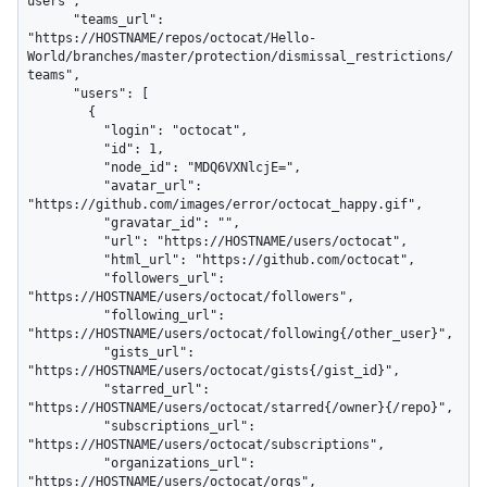
users",

      "teams_url": 
"https://HOSTNAME/repos/octocat/Hello-
World/branches/master/protection/dismissal_restrictions/
teams",

      "users": [

        {

          "login": "octocat",

          "id": 1,

          "node_id": "MDQ6VXNlcjE=",

          "avatar_url": 
"https://github.com/images/error/octocat_happy.gif",

          "gravatar_id": "",

          "url": "https://HOSTNAME/users/octocat",

          "html_url": "https://github.com/octocat",

          "followers_url": 
"https://HOSTNAME/users/octocat/followers",

          "following_url": 
"https://HOSTNAME/users/octocat/following{/other_user}",

          "gists_url": 
"https://HOSTNAME/users/octocat/gists{/gist_id}",

          "starred_url": 
"https://HOSTNAME/users/octocat/starred{/owner}{/repo}",

          "subscriptions_url": 
"https://HOSTNAME/users/octocat/subscriptions",

          "organizations_url": 
"https://HOSTNAME/users/octocat/orgs",
