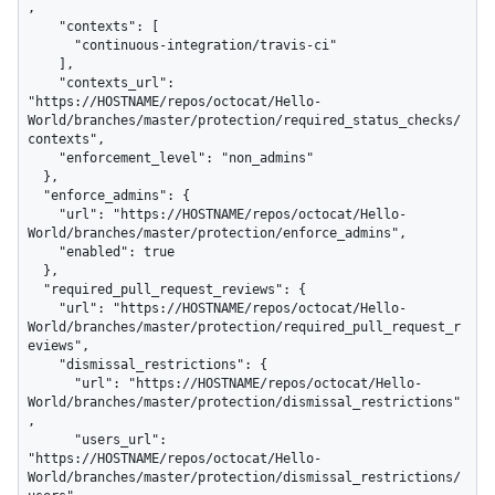
,

    "contexts": [

      "continuous-integration/travis-ci"

    ],

    "contexts_url": 
"https://HOSTNAME/repos/octocat/Hello-
World/branches/master/protection/required_status_checks/
contexts",

    "enforcement_level": "non_admins"

  },

  "enforce_admins": {

    "url": "https://HOSTNAME/repos/octocat/Hello-
World/branches/master/protection/enforce_admins",

    "enabled": true

  },

  "required_pull_request_reviews": {

    "url": "https://HOSTNAME/repos/octocat/Hello-
World/branches/master/protection/required_pull_request_r
eviews",

    "dismissal_restrictions": {

      "url": "https://HOSTNAME/repos/octocat/Hello-
World/branches/master/protection/dismissal_restrictions"
,

      "users_url": 
"https://HOSTNAME/repos/octocat/Hello-
World/branches/master/protection/dismissal_restrictions/