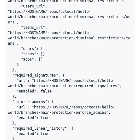
world/branches/main/protection/dismissal_restrictions",

      "users_url": 
"https://HOSTNAME/repos/octocat/hello-
world/branches/main/protection/dismissal_restrictions/us
ers",

      "teams_url": 
"https://HOSTNAME/repos/octocat/hello-
world/branches/main/protection/dismissal_restrictions/te
ams",

      "users": [],

      "teams": [],

      "apps": []

    }

  },

  "required_signatures": {

    "url": "https://HOSTNAME/repos/octocat/hello-
world/branches/main/protection/required_signatures",

    "enabled": false

  },

  "enforce_admins": {

    "url": "https://HOSTNAME/repos/octocat/hello-
world/branches/main/protection/enforce_admins",

    "enabled": true

  },

  "required_linear_history": {

    "enabled": true

  },
