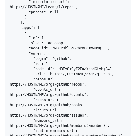
          "repositories_url": 
"https://HOSTNAME/teams/1/repos",

          "parent": null

        }

      ],

      "apps": [

        {

          "id": 1,

          "slug": "octoapp",

          "node_id": "MDExOkludGVncmF0aW9uMQ==",

          "owner": {

            "login": "github",

            "id": 1,

            "node_id": "MDEyOk9yZ2FuaXphdGlvbjE=",

            "url": "https://HOSTNAME/orgs/github",

            "repos_url": 
"https://HOSTNAME/orgs/github/repos",

            "events_url": 
"https://HOSTNAME/orgs/github/events",

            "hooks_url": 
"https://HOSTNAME/orgs/github/hooks",

            "issues_url": 
"https://HOSTNAME/orgs/github/issues",

            "members_url": 
"https://HOSTNAME/orgs/github/members{/member}",

            "public_members_url": 