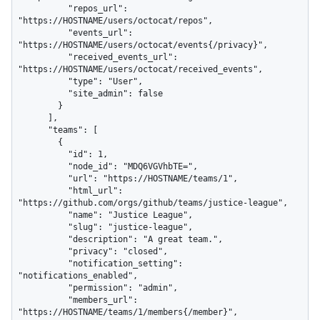
          "repos_url": 
"https://HOSTNAME/users/octocat/repos",

          "events_url": 
"https://HOSTNAME/users/octocat/events{/privacy}",

          "received_events_url": 
"https://HOSTNAME/users/octocat/received_events",

          "type": "User",

          "site_admin": false

        }

      ],

      "teams": [

        {

          "id": 1,

          "node_id": "MDQ6VGVhbTE=",

          "url": "https://HOSTNAME/teams/1",

          "html_url": 
"https://github.com/orgs/github/teams/justice-league",

          "name": "Justice League",

          "slug": "justice-league",

          "description": "A great team.",

          "privacy": "closed",

          "notification_setting": 
"notifications_enabled",

          "permission": "admin",

          "members_url": 
"https://HOSTNAME/teams/1/members{/member}",
