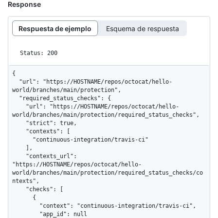
Response
Respuesta de ejemplo
Esquema de respuesta
Status: 200
{

  "url": "https://HOSTNAME/repos/octocat/hello-
world/branches/main/protection",

  "required_status_checks": {

    "url": "https://HOSTNAME/repos/octocat/hello-
world/branches/main/protection/required_status_checks",

    "strict": true,

    "contexts": [

      "continuous-integration/travis-ci"

    ],

    "contexts_url": 
"https://HOSTNAME/repos/octocat/hello-
world/branches/main/protection/required_status_checks/co
ntexts",

    "checks": [

      {

        "context": "continuous-integration/travis-ci",

        "app_id": null
