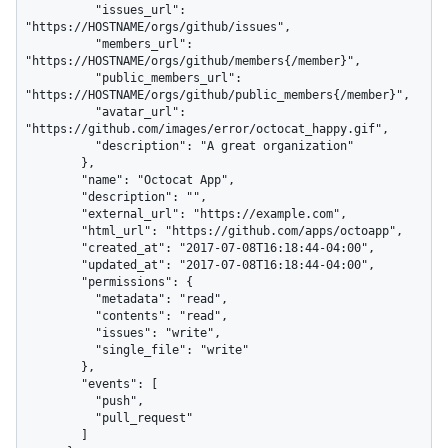
          "issues_url": 
"https://HOSTNAME/orgs/github/issues",

          "members_url": 
"https://HOSTNAME/orgs/github/members{/member}",

          "public_members_url": 
"https://HOSTNAME/orgs/github/public_members{/member}",

          "avatar_url": 
"https://github.com/images/error/octocat_happy.gif",

          "description": "A great organization"

        },

        "name": "Octocat App",

        "description": "",

        "external_url": "https://example.com",

        "html_url": "https://github.com/apps/octoapp",

        "created_at": "2017-07-08T16:18:44-04:00",

        "updated_at": "2017-07-08T16:18:44-04:00",

        "permissions": {

          "metadata": "read",

          "contents": "read",

          "issues": "write",

          "single_file": "write"

        },

        "events": [

          "push",

          "pull_request"

        ]
