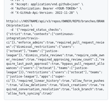
  -X PUT \

  -H "Accept: application/vnd.github+json" \

  -H "Authorization: Bearer <YOUR-TOKEN>" \

  -H "X-GitHub-Api-Version: 2022-11-28" \

http(s)://HOSTNAME/api/v3/repos/OWNER/REPO/branches/BRAN
CH/protection \

  -d '{"required_status_checks":
{"strict":true,"contexts":["continuous-
integration/travis-
ci"]},"enforce_admins":true,"required_pull_request_revie
ws":{"dismissal_restrictions":{"users":
["octocat"],"teams":["justice-
league"]},"dismiss_stale_reviews":true,"require_code_own
er_reviews":true,"required_approving_review_count":2,"re
quire_last_push_approval":true,"bypass_pull_request_allo
wances":{"users":["octocat"],"teams":["justice-
league"]}},"restrictions":{"users":["octocat"],"teams":
["justice-league"],"apps":["super-
ci"]},"required_linear_history":true,"allow_force_pushes
":true,"allow_deletions":true,"block_creations":true,"re
quired_conversation_resolution":true,"lock_branch":true,
"allow_fork_syncing":true}'