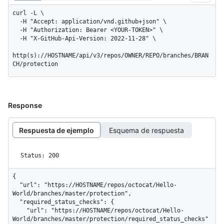
curl -L \

  -H "Accept: application/vnd.github+json" \

  -H "Authorization: Bearer <YOUR-TOKEN>" \

  -H "X-GitHub-Api-Version: 2022-11-28" \

http(s)://HOSTNAME/api/v3/repos/OWNER/REPO/branches/BRAN
CH/protection
Response
Respuesta de ejemplo
Esquema de respuesta
Status: 200
{

  "url": "https://HOSTNAME/repos/octocat/Hello-
World/branches/master/protection",

  "required_status_checks": {

    "url": "https://HOSTNAME/repos/octocat/Hello-
World/branches/master/protection/required_status_checks"