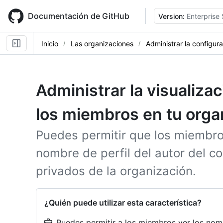
Skip
to
Documentación de GitHub
Version:
Enterprise 
main
content
Inicio
Las organizaciones
Administrar la configur
Administrar la visualiza
los miembros en tu orga
Puedes permitir que los miembro
nombre de perfil del autor del co
privados de la organización.
¿Quién puede utilizar esta característica?
Puedes permitir a los miembros ver los nomb