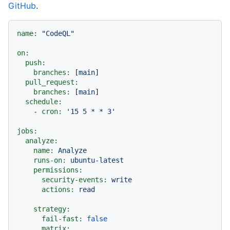
GitHub
.
name:
"CodeQL"
on:
push:
branches:
 [
main
]

pull_request:
branches:
 [
main
]

schedule:
-
cron:
'15 5 * * 3'
jobs:
analyze:
name:
Analyze
runs-on:
ubuntu-latest
permissions:
security-events:
write
actions:
read
strategy:
fail-fast:
false
matrix: