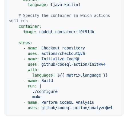
language:
 [
java-kotlin
]

# Specify the container in which actions 
will run
container:
image:
codeql-container:f0f91db
steps:
-
name:
Checkout
repository
uses:
actions/checkout@v6
-
name:
Initialize
CodeQL
uses:
github/codeql-action/init@v4
with:
languages:
${{
matrix.language
}}
-
name:
Build
run:
|

          ./configure

-
name:
Perform
CodeQL
Analysis
uses:
github/codeql-action/analyze@v4