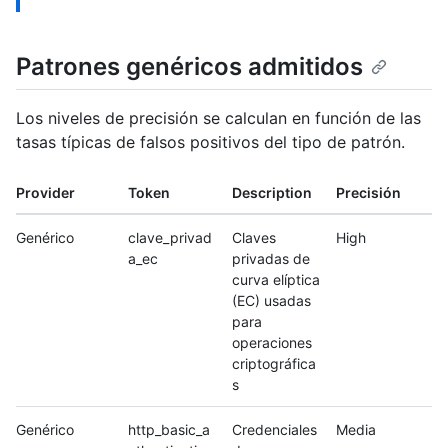
Patrones genéricos admitidos
Los niveles de precisión se calculan en función de las
tasas típicas de falsos positivos del tipo de patrón.
Provider
Token
Description
Precisión
Genérico
clave_privad
Claves
High
a_ec
privadas de
curva elíptica
(EC) usadas
para
operaciones
criptográfica
s
Genérico
http_basic_a
Credenciales
Media