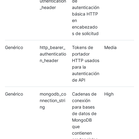
uthentication
de
_header
autenticación
básica HTTP
en
encabezado
s de solicitud
Genérico
http_bearer_
Tokens de
Media
authenticatio
portador
n_header
HTTP usados
para la
autenticación
de API
Genérico
mongodb_co
Cadenas de
High
nnection_stri
conexión
ng
para bases
de datos de
MongoDB
que
contienen