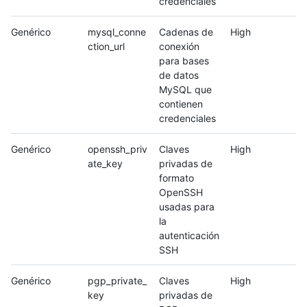
credenciales
Genérico
mysql_conne
Cadenas de
High
ction_url
conexión
para bases
de datos
MySQL que
contienen
credenciales
Genérico
openssh_priv
Claves
High
ate_key
privadas de
formato
OpenSSH
usadas para
la
autenticación
SSH
Genérico
pgp_private_
Claves
High
key
privadas de