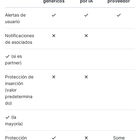
genéricos
por IA
proveedor
Alertas de
usuario
Notificaciones
de asociados
(si es
partner)
Protección de
inserción
(valor
predetermina
do)
(la
mayoría)
Protección
Some