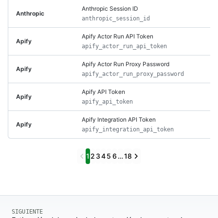
Anthropic Session ID
Anthropic
anthropic_session_id
Apify Actor Run API Token
Apify
apify_actor_run_api_token
Apify Actor Run Proxy Password
Apify
apify_actor_run_proxy_password
Apify API Token
Apify
apify_api_token
Apify Integration API Token
Apify
apify_integration_api_token
Previous
Next
1
2
3
4
5
6
…
18
SIGUIENTE