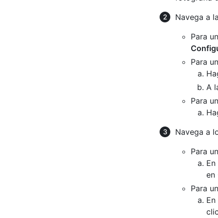
Navega a la
Para un
Config
Para un
Ha
A l
Para u
Ha
Navega a lo
Para un
En 
en
Para u
En 
cli