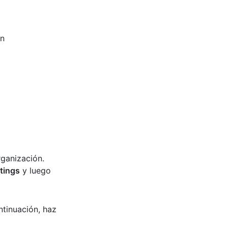
en
rganización.
tings
y luego
ntinuación, haz