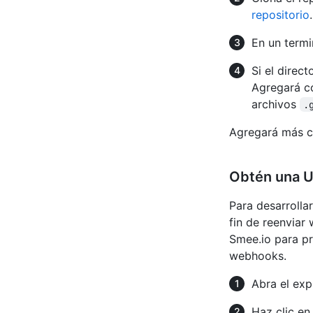
repositorio
En un termi
Si el direc
Agregará co
archivos
.
Agregará más có
Obtén una U
Para desarrolla
fin de reenviar
Smee.io para p
webhooks.
Abra el exp
Haz clic e