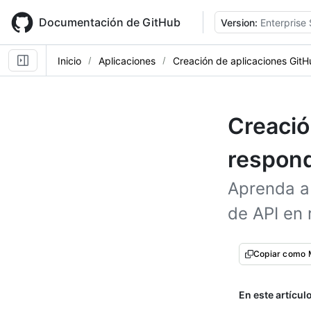
Skip
to
Documentación de GitHub
Version:
Enterprise 
main
content
Inicio
Aplicaciones
Creación de aplicaciones Git
Creació
respon
Aprenda a 
de API en
Copiar como
En este artícul