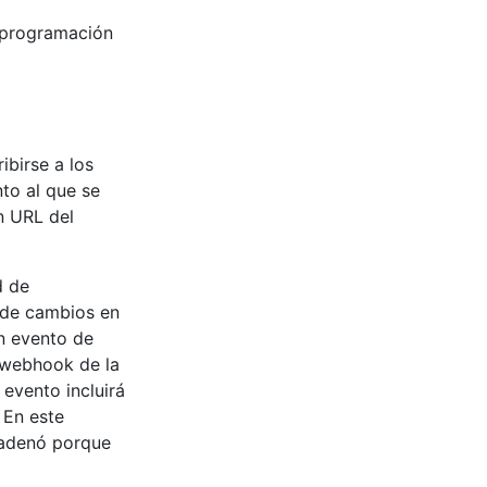
e programación
ibirse a los
to al que se
n URL del
d de
 de cambios en
un evento de
 webhook de la
 evento incluirá
. En este
cadenó porque