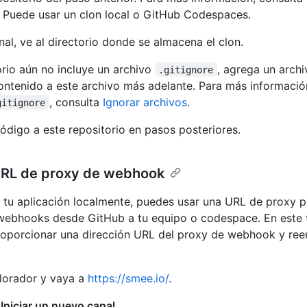
. Puede usar un clon local o GitHub Codespaces.
nal, ve al directorio donde se almacena el clon.
torio aún no incluye un archivo
, agrega un arch
.gitignore
ntenido a este archivo más adelante. Para más informació
, consulta
Ignorar archivos
.
gitignore
digo a este repositorio en pasos posteriores.
RL de proxy de webhook
r tu aplicación localmente, puedes usar una URL de proxy
 webhooks desde GitHub a tu equipo o codespace. En este t
roporcionar una dirección URL del proxy de webhook y ree
lorador y vaya a
https://smee.io/
.
n
Iniciar un nuevo canal
.