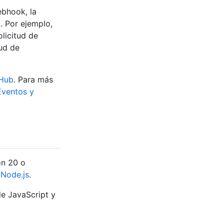
ebhook, la
. Por ejemplo,
olicitud de
ud de
tHub
. Para más
Eventos y
ón 20 o
a
Node.js
.
de JavaScript y