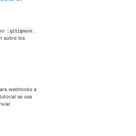
ivo
.
.gitignore
n sobre los
 para webhooks a
utorial se usa
nviar