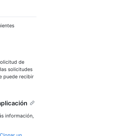
uientes
olicitud de
as solicitudes
 puede recibir
aplicación
ás información,
Clonar un