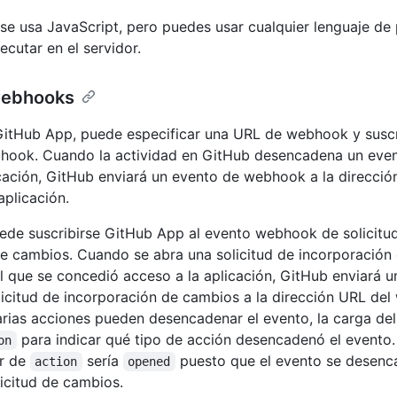
l se usa JavaScript, pero puedes usar cualquier lenguaje d
ecutar en el servidor.
webhooks
 GitHub App, puede especificar una URL de webhook y suscr
hook. Cuando la actividad en GitHub desencadena un even
icación, GitHub enviará un evento de webhook a la direcció
plicación.
ede suscribirse GitHub App al evento webhook de solicitu
e cambios. Cuando se abra una solicitud de incorporación
al que se concedió acceso a la aplicación, GitHub enviará 
citud de incorporación de cambios a la dirección URL del
varias acciones pueden desencadenar el evento, la carga del
para indicar qué tipo de acción desencadenó el evento
on
or de
sería
puesto que el evento se desen
action
opened
licitud de cambios.