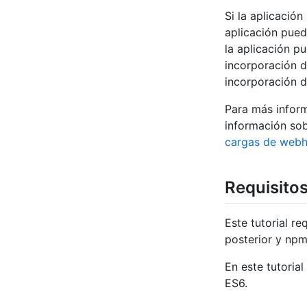
Si la aplicació
aplicación pued
la aplicación p
incorporación 
incorporación 
Para más infor
información so
cargas de web
Requisitos
Este tutorial r
posterior y npm
En este tutoria
ES6.