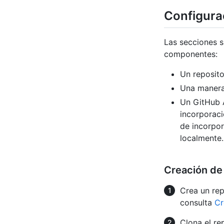
Configura
Las secciones si
componentes:
Un reposito
Una manera
Un GitHub A
incorporaci
de incorpo
localmente.
Creación de 
Crea un rep
consulta
Cr
Clona el re