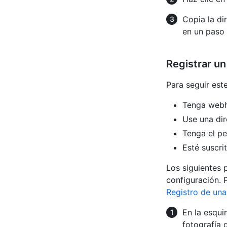
Copia la di
en un paso 
Registrar u
Para seguir est
Tenga webh
Use una di
Tenga el pe
Esté suscri
Los siguientes 
configuración. 
Registro de una
En la esqui
fotografía d