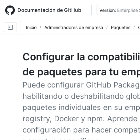
Skip
to
Documentación de GitHub
Version:
Enterprise 
main
content
Inicio
Administradores de empresa
Paquetes
Configurar la compatibi
de paquetes para tu em
Puede configurar GitHub Packa
habilitando o deshabilitando gl
paquetes individuales en su em
registry, Docker y npm. Aprende 
configuración para hacer compa