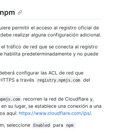
e npm
ere permitir el acceso al registro oficial de
ebe realizar alguna configuración adicional.
l tráfico de red que se conecta al registro
 se habilita predeterminadamente y no puede
 deberá configurar las ACL de red que
o HTTPS a través
del
registry.npmjs.com
recorren la red de Cloudflare y,
npmjs.com
; en su lugar, se establece una conexión a una
os aquí:
https://www.cloudflare.com/ips/
.
pm, seleccione
para
Enabled
npm 