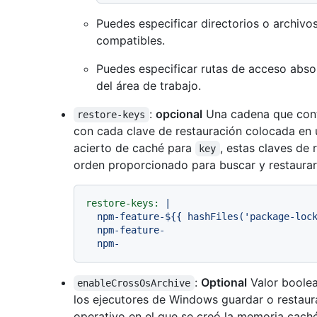
Puedes especificar directorios o archivo
compatibles.
Puedes especificar rutas de acceso absolu
del área de trabajo.
:
opcional
Una cadena que conti
restore-keys
con cada clave de restauración colocada en 
acierto de caché para
, estas claves de
key
orden proporcionado para buscar y restaurar
restore-keys:
|

  npm-feature-${{ hashFiles('package-lock.json') }}

  npm-feature-

:
Optional
Valor boolea
enableCrossOsArchive
los ejecutores de Windows guardar o restaur
operativo en el que se creó la memoria caché.