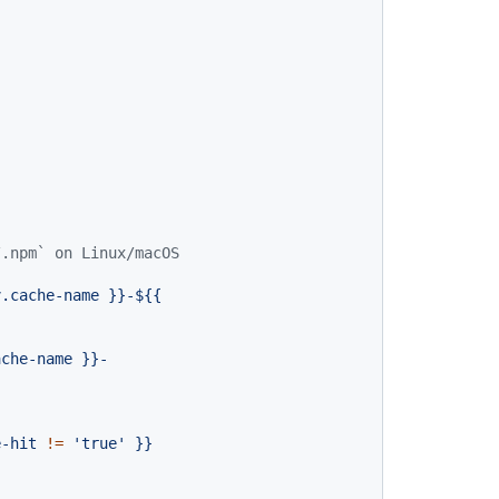
/.npm` on Linux/macOS
v.cache-name
}}-${{
e-hit
!=
'true'
}}