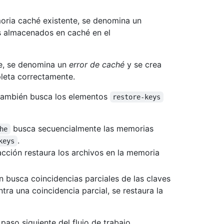
ria caché existente, se denomina un
os almacenados en caché en el
e, se denomina un
error de caché
y se crea
leta correctamente.
 también busca los elementos
restore-keys
busca secuencialmente las memorias
he
.
keys
cción restaura los archivos en la memoria
n busca coincidencias parciales de las claves
ra una coincidencia parcial, se restaura la
paso siguiente del flujo de trabajo.