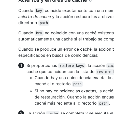
Aciertos y errores de caché
Cuando
coincide exactamente con una memo
key
acierto de caché
y la acción restaura los archiv
directorio
.
path
Cuando
no coincide con una caché existent
key
automáticamente una caché si el trabajo se comp
Cuando se produce un error de caché, la acción
especificados en busca de coincidencias:
Si proporcionas
, la acción
restore-keys
cac
caché que coincidan con la lista de
restore-
Cuando hay una coincidencia exacta, la a
caché al directorio
.
path
Si no hay coincidencias exactas, la acció
de restauración. Cuando la acción encuent
caché más reciente al directorio
.
path
La acción
se completa y se ejecuta el 
cache