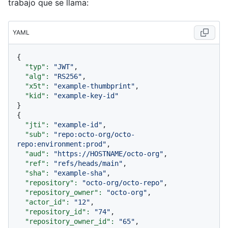
trabajo que se llama:
YAML
{

"typ":
"JWT"
,

"alg":
"RS256"
,

"x5t":
"example-thumbprint"
,

"kid":
"example-key-id"
}

{

"jti":
"example-id"
,

"sub":
"repo:octo-org/octo-
repo:environment:prod"
,

"aud":
"https://HOSTNAME/octo-org"
,

"ref":
"refs/heads/main"
,

"sha":
"example-sha"
,

"repository":
"octo-org/octo-repo"
,

"repository_owner":
"octo-org"
,

"actor_id":
"12"
,

"repository_id":
"74"
,

"repository_owner_id":
"65"
,
