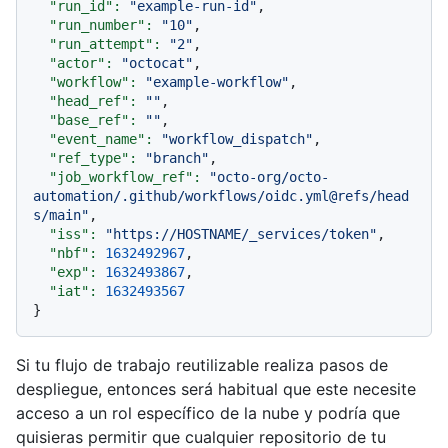
"run_id":
"example-run-id"
,

"run_number":
"10"
,

"run_attempt":
"2"
,

"actor":
"octocat"
,

"workflow":
"example-workflow"
,

"head_ref":
""
,

"base_ref":
""
,

"event_name":
"workflow_dispatch"
,

"ref_type":
"branch"
,

"job_workflow_ref":
"octo-org/octo-
automation/.github/workflows/oidc.yml@refs/head
s/main"
,

"iss":
"https://HOSTNAME/_services/token"
,

"nbf":
1632492967
,

"exp":
1632493867
,

"iat":
1632493567
Si tu flujo de trabajo reutilizable realiza pasos de
despliegue, entonces será habitual que este necesite
acceso a un rol específico de la nube y podría que
quisieras permitir que cualquier repositorio de tu