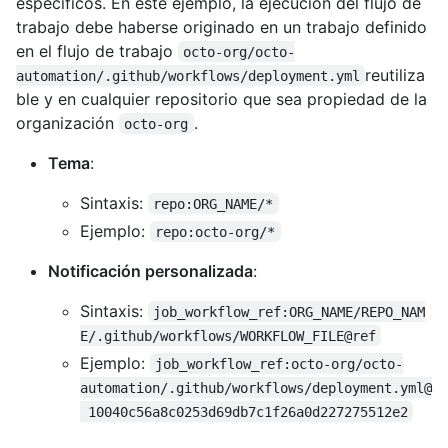
específicos. En este ejemplo, la ejecución del flujo de
trabajo debe haberse originado en un trabajo definido
en el flujo de trabajo
octo-org/octo-
reutiliza
automation/.github/workflows/deployment.yml
ble y en cualquier repositorio que sea propiedad de la
organización
.
octo-org
Tema
:
Sintaxis:
repo:ORG_NAME/*
Ejemplo:
repo:octo-org/*
Notificación personalizada
:
Sintaxis:
job_workflow_ref:ORG_NAME/REPO_NAM
E/.github/workflows/WORKFLOW_FILE@ref
Ejemplo:
job_workflow_ref:octo-org/octo-
automation/.github/workflows/deployment.yml@
 10040c56a8c0253d69db7c1f26a0d227275512e2