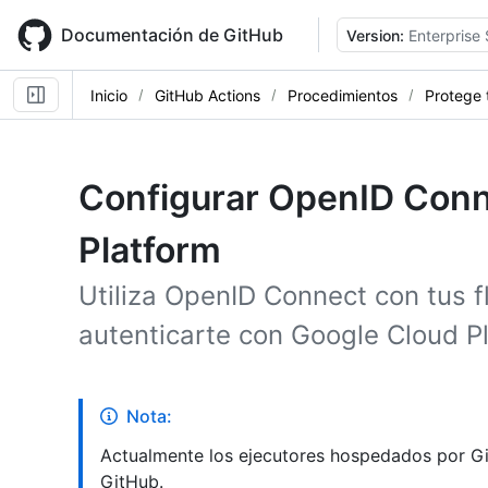
Skip
to
Documentación de GitHub
Version:
Enterprise 
main
content
Inicio
GitHub Actions
Procedimientos
Protege 
Configurar OpenID Conn
Platform
Utiliza OpenID Connect con tus f
autenticarte con Google Cloud P
Nota:
Actualmente los ejecutores hospedados por Gi
GitHub.