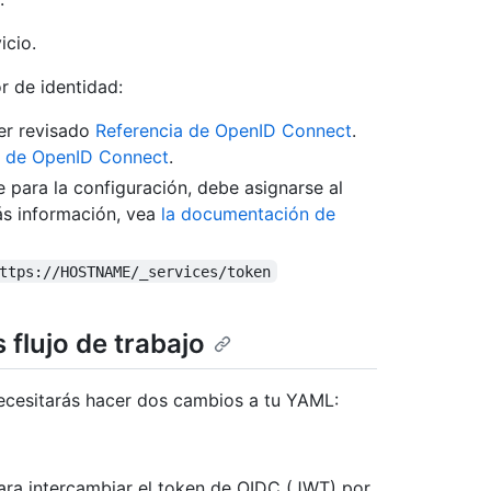
icio.
r de identidad:
ber revisado
Referencia de OpenID Connect
.
a de OpenID Connect
.
e para la configuración, debe asignarse al
ás información, vea
la documentación de
ttps://HOSTNAME/_services/token
 flujo de trabajo
 necesitarás hacer dos cambios a tu YAML:
ra intercambiar el token de OIDC (JWT) por