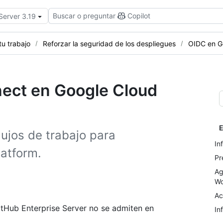
Buscar o preguntar
Copilot
Server 3.19
tu trabajo
Reforzar la seguridad de los despliegues
OIDC en G
ect en Google Cloud
E
lujos de trabajo para
In
latform.
Pr
Ag
Wo
Ac
tHub Enterprise Server no se admiten en
In