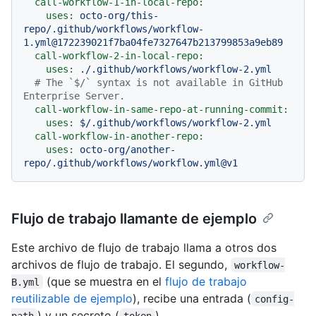
call-workflow-1-in-local-repo:
uses:
octo-org/this-
repo/.github/workflows/workflow-
1.yml@172239021f7ba04fe7327647b213799853a9eb89
call-workflow-2-in-local-repo:
uses:
./.github/workflows/workflow-2.yml
# The `$/` syntax is not available in GitHub 
Enterprise Server.
call-workflow-in-same-repo-at-running-commit:
uses:
$/.github/workflows/workflow-2.yml
call-workflow-in-another-repo:
uses:
octo-org/another-
repo/.github/workflows/workflow.yml@v1
Flujo de trabajo llamante de ejemplo
Este archivo de flujo de trabajo llama a otros dos
archivos de flujo de trabajo. El segundo,
workflow-
(que se muestra en el
flujo de trabajo
B.yml
reutilizable de ejemplo
), recibe una entrada (
config-
) y un secreto (
).
path
token