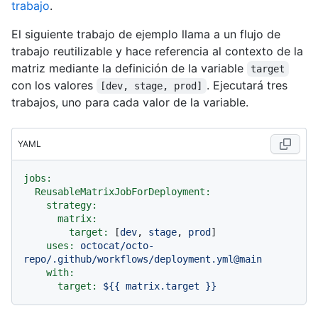
trabajo
.
El siguiente trabajo de ejemplo llama a un flujo de
trabajo reutilizable y hace referencia al contexto de la
matriz mediante la definición de la variable
target
con los valores
. Ejecutará tres
[dev, stage, prod]
trabajos, uno para cada valor de la variable.
YAML
jobs:
ReusableMatrixJobForDeployment:
strategy:
matrix:
target:
 [
dev
, 
stage
, 
prod
]

uses:
octocat/octo-
repo/.github/workflows/deployment.yml@main
with:
target:
${{
matrix.target
}}