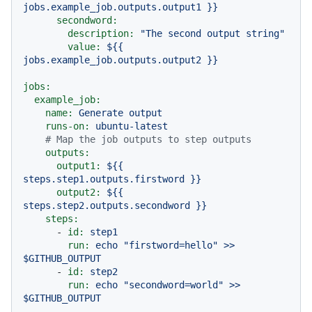
jobs.example_job.outputs.output1
}}
secondword:
description:
"The second output string"
value:
${{
jobs.example_job.outputs.output2
}}
jobs:
example_job:
name:
Generate
output
runs-on:
ubuntu-latest
# Map the job outputs to step outputs
outputs:
output1:
${{
steps.step1.outputs.firstword
}}
output2:
${{
steps.step2.outputs.secondword
}}
steps:
-
id:
step1
run:
echo
"firstword=hello"
>>
$GITHUB_OUTPUT
-
id:
step2
run:
echo
"secondword=world"
>>
$GITHUB_OUTPUT