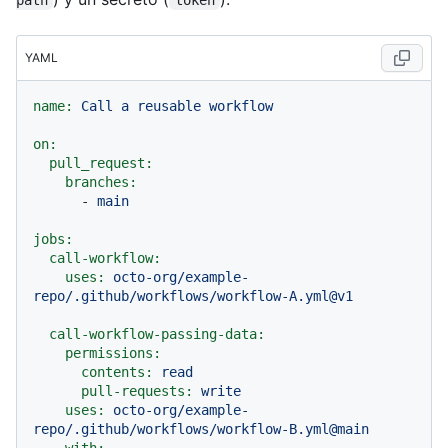
YAML
name:
Call
a
reusable
workflow
on:
pull_request:
branches:
-
main
jobs:
call-workflow:
uses:
octo-org/example-
repo/.github/workflows/workflow-A.yml@v1
call-workflow-passing-data:
permissions:
contents:
read
pull-requests:
write
uses:
octo-org/example-
repo/.github/workflows/workflow-B.yml@main
with: