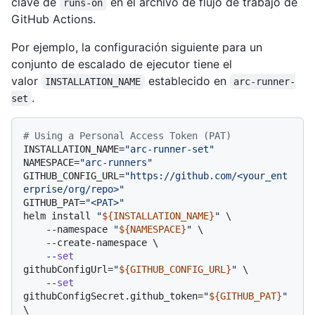
clave de
en el archivo de flujo de trabajo de
runs-on
GitHub Actions.
Por ejemplo, la configuración siguiente para un
conjunto de escalado de ejecutor tiene el
valor
establecido en
INSTALLATION_NAME
arc-runner-
.
set
# Using a Personal Access Token (PAT)
INSTALLATION_NAME=
"arc-runner-set"
NAMESPACE=
"arc-runners"
GITHUB_CONFIG_URL=
"https://github.com/<your_ent
erprise/org/repo>"
GITHUB_PAT=
"<PAT>"
helm install 
"
${INSTALLATION_NAME}
"
 \

    --namespace 
"
${NAMESPACE}
"
 \

    --create-namespace \

    --
set
githubConfigUrl=
"
${GITHUB_CONFIG_URL}
"
 \

    --
set
githubConfigSecret.github_token=
"
${GITHUB_PAT}
"
\
