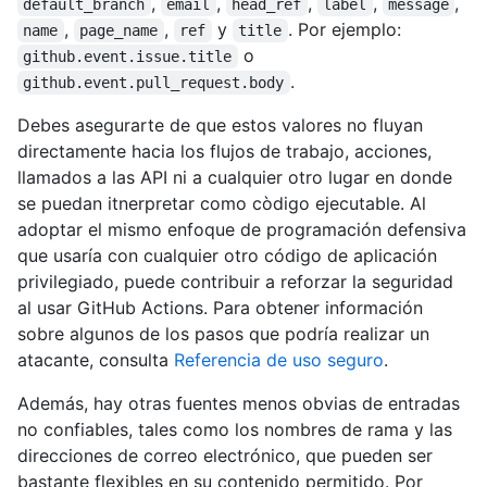
,
,
,
,
,
default_branch
email
head_ref
label
message
,
,
y
. Por ejemplo:
name
page_name
ref
title
o
github.event.issue.title
.
github.event.pull_request.body
Debes asegurarte de que estos valores no fluyan
directamente hacia los flujos de trabajo, acciones,
llamados a las API ni a cualquier otro lugar en donde
se puedan itnerpretar como còdigo ejecutable. Al
adoptar el mismo enfoque de programación defensiva
que usaría con cualquier otro código de aplicación
privilegiado, puede contribuir a reforzar la seguridad
al usar GitHub Actions. Para obtener información
sobre algunos de los pasos que podría realizar un
atacante, consulta
Referencia de uso seguro
.
Además, hay otras fuentes menos obvias de entradas
no confiables, tales como los nombres de rama y las
direcciones de correo electrónico, que pueden ser
bastante flexibles en su contenido permitido. Por