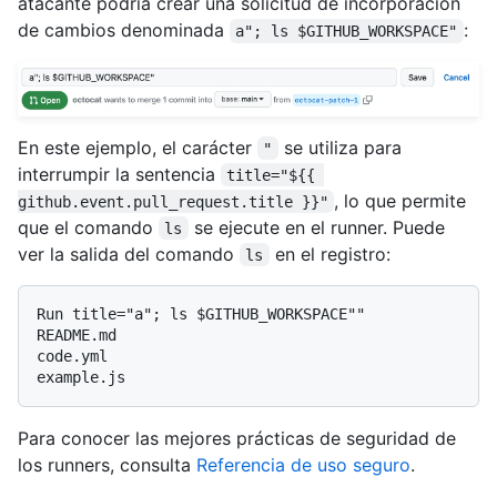
atacante podría crear una solicitud de incorporación
de cambios denominada
:
a"; ls $GITHUB_WORKSPACE"
En este ejemplo, el carácter
se utiliza para
"
interrumpir la sentencia
title="${{ 
, lo que permite
github.event.pull_request.title }}"
que el comando
se ejecute en el runner. Puede
ls
ver la salida del comando
en el registro:
ls
Run title="a"; ls $GITHUB_WORKSPACE""

README.md

code.yml

Para conocer las mejores prácticas de seguridad de
los runners, consulta
Referencia de uso seguro
.