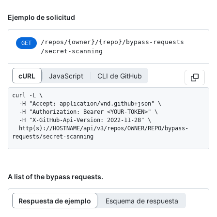
Ejemplo de solicitud
/repos
/{owner}
/{repo}
/bypass-requests
GET
/secret-scanning
cURL
JavaScript
CLI de GitHub
curl -L \

  -H "Accept: application/vnd.github+json" \

  -H "Authorization: Bearer <YOUR-TOKEN>" \

  -H "X-GitHub-Api-Version: 2022-11-28" \

  http(s)://HOSTNAME/api/v3/repos/OWNER/REPO/bypass-
requests/secret-scanning
A list of the bypass requests.
Respuesta de ejemplo
Esquema de respuesta