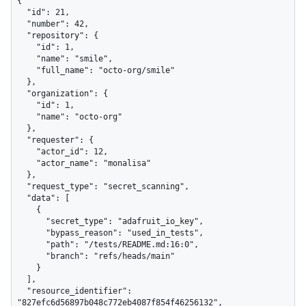
{

  "id": 21,

  "number": 42,

  "repository": {

    "id": 1,

    "name": "smile",

    "full_name": "octo-org/smile"

  },

  "organization": {

    "id": 1,

    "name": "octo-org"

  },

  "requester": {

    "actor_id": 12,

    "actor_name": "monalisa"

  },

  "request_type": "secret_scanning",

  "data": [

    {

      "secret_type": "adafruit_io_key",

      "bypass_reason": "used_in_tests",

      "path": "/tests/README.md:16:0",

      "branch": "refs/heads/main"

    }

  ],

  "resource_identifier": 
"827efc6d56897b048c772eb4087f854f46256132",
