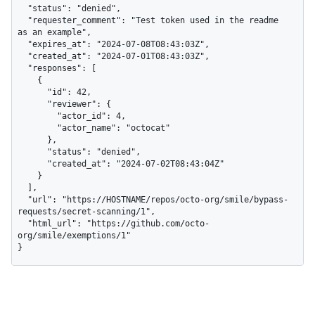
  "status": "denied",

  "requester_comment": "Test token used in the readme 
as an example",

  "expires_at": "2024-07-08T08:43:03Z",

  "created_at": "2024-07-01T08:43:03Z",

  "responses": [

    {

      "id": 42,

      "reviewer": {

        "actor_id": 4,

        "actor_name": "octocat"

      },

      "status": "denied",

      "created_at": "2024-07-02T08:43:04Z"

    }

  ],

  "url": "https://HOSTNAME/repos/octo-org/smile/bypass-
requests/secret-scanning/1",

  "html_url": "https://github.com/octo-
org/smile/exemptions/1"

}