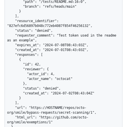
        "path": "/tests/README.md:16:0",

        "branch": "refs/heads/main"

      }

    ],

    "resource_identifier": 
"827efc6d56897b048c772eb4087f854f46256132",

    "status": "denied",

    "requester_comment": "Test token used in the readme 
as an example",

    "expires_at": "2024-07-08T08:43:03Z",

    "created_at": "2024-07-01T08:43:03Z",

    "responses": [

      {

        "id": 42,

        "reviewer": {

          "actor_id": 4,

          "actor_name": "octocat"

        },

        "status": "denied",

        "created_at": "2024-07-02T08:43:04Z"

      }

    ],

    "url": "https://HOSTNAME/repos/octo-
org/smile/bypass-requests/secret-scanning/1",

    "html_url": "https://github.com/octo-
org/smile/exemptions/1"
