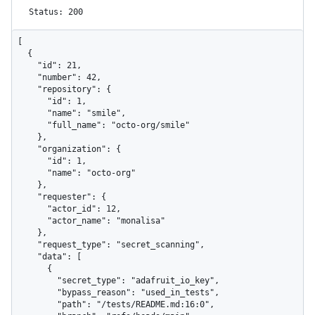
Status: 200
[

  {

    "id": 21,

    "number": 42,

    "repository": {

      "id": 1,

      "name": "smile",

      "full_name": "octo-org/smile"

    },

    "organization": {

      "id": 1,

      "name": "octo-org"

    },

    "requester": {

      "actor_id": 12,

      "actor_name": "monalisa"

    },

    "request_type": "secret_scanning",

    "data": [

      {

        "secret_type": "adafruit_io_key",

        "bypass_reason": "used_in_tests",

        "path": "/tests/README.md:16:0",
