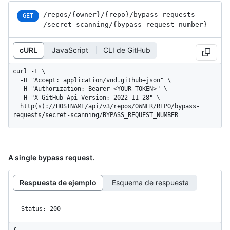
/repos
/{owner}
/{repo}
/bypass-requests
GET
/secret-scanning
/{bypass_
request_
number}
cURL
JavaScript
CLI de GitHub
curl -L \

  -H "Accept: application/vnd.github+json" \

  -H "Authorization: Bearer <YOUR-TOKEN>" \

  -H "X-GitHub-Api-Version: 2022-11-28" \

  http(s)://HOSTNAME/api/v3/repos/OWNER/REPO/bypass-
requests/secret-scanning/BYPASS_REQUEST_NUMBER
A single bypass request.
Respuesta de ejemplo
Esquema de respuesta
Status: 200