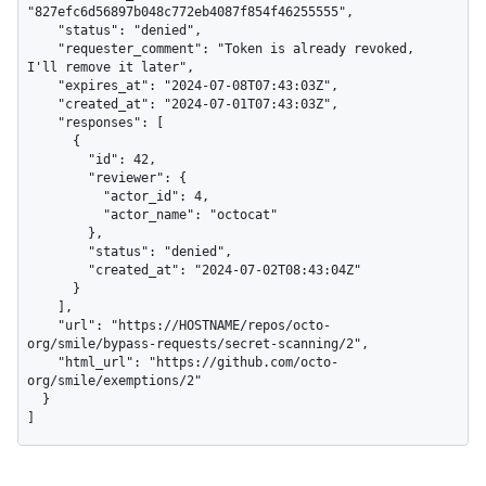
"827efc6d56897b048c772eb4087f854f46255555",

    "status": "denied",

    "requester_comment": "Token is already revoked, 
I'll remove it later",

    "expires_at": "2024-07-08T07:43:03Z",

    "created_at": "2024-07-01T07:43:03Z",

    "responses": [

      {

        "id": 42,

        "reviewer": {

          "actor_id": 4,

          "actor_name": "octocat"

        },

        "status": "denied",

        "created_at": "2024-07-02T08:43:04Z"

      }

    ],

    "url": "https://HOSTNAME/repos/octo-
org/smile/bypass-requests/secret-scanning/2",

    "html_url": "https://github.com/octo-
org/smile/exemptions/2"

  }

]