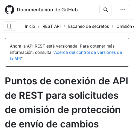
Skip
to
Documentación de GitHub
main
content
Inicio
REST API
Escaneo de secretos
Omisión 
Nombre,
Nombre,
Nombre,
Nombre,
Nombre,
Nombre,
Nombre,
Nombre,
Nombre,
Nombre,
Nombre,
Nombre,
Nombre,
Tipo,
Tipo,
Tipo,
Tipo,
Tipo,
Tipo,
Tipo,
Tipo,
Tipo,
Tipo,
Tipo,
Tipo,
Tipo,
Ahora la API REST está versionada.
Para obtener más
Descripción
Descripción
Descripción
Descripción
Descripción
Descripción
Descripción
Descripción
Descripción
Descripción
Descripción
Descripción
Descripción
información, consulta "
Acerca del control de versiones de
la API
".
Puntos de conexión de API
de REST para solicitudes
de omisión de protección
de envío de cambios