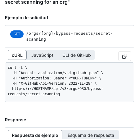
secret scanning for an org"
Ejemplo de solicitud
/orgs
/{org}
/bypass-requests
/secret-
GET
scanning
cURL
JavaScript
CLI de GitHub
curl -L \

  -H "Accept: application/vnd.github+json" \

  -H "Authorization: Bearer <YOUR-TOKEN>" \

  -H "X-GitHub-Api-Version: 2022-11-28" \

  http(s)://HOSTNAME/api/v3/orgs/ORG/bypass-
requests/secret-scanning
Response
Respuesta de ejemplo
Esquema de respuesta