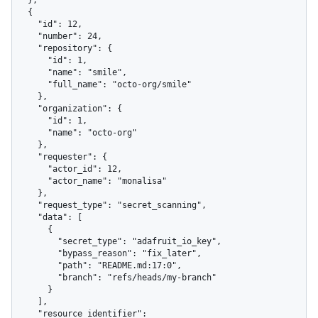
  },

  {

    "id": 12,

    "number": 24,

    "repository": {

      "id": 1,

      "name": "smile",

      "full_name": "octo-org/smile"

    },

    "organization": {

      "id": 1,

      "name": "octo-org"

    },

    "requester": {

      "actor_id": 12,

      "actor_name": "monalisa"

    },

    "request_type": "secret_scanning",

    "data": [

      {

        "secret_type": "adafruit_io_key",

        "bypass_reason": "fix_later",

        "path": "README.md:17:0",

        "branch": "refs/heads/my-branch"

      }

    ],

    "resource_identifier": 