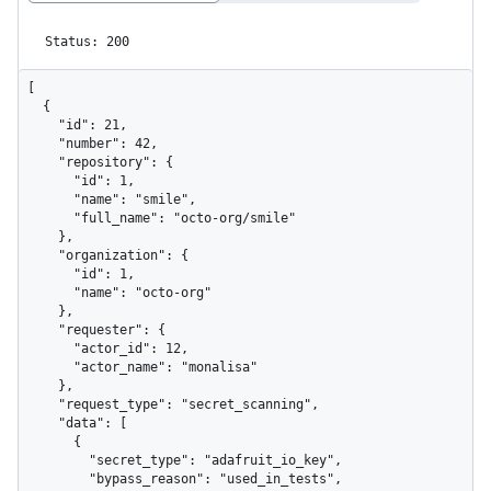
Status: 200
[

  {

    "id": 21,

    "number": 42,

    "repository": {

      "id": 1,

      "name": "smile",

      "full_name": "octo-org/smile"

    },

    "organization": {

      "id": 1,

      "name": "octo-org"

    },

    "requester": {

      "actor_id": 12,

      "actor_name": "monalisa"

    },

    "request_type": "secret_scanning",

    "data": [

      {

        "secret_type": "adafruit_io_key",

        "bypass_reason": "used_in_tests",
