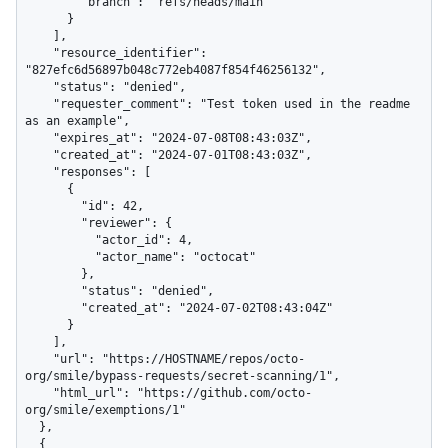
        "branch": "refs/heads/main"

      }

    ],

    "resource_identifier": 
"827efc6d56897b048c772eb4087f854f46256132",

    "status": "denied",

    "requester_comment": "Test token used in the readme 
as an example",

    "expires_at": "2024-07-08T08:43:03Z",

    "created_at": "2024-07-01T08:43:03Z",

    "responses": [

      {

        "id": 42,

        "reviewer": {

          "actor_id": 4,

          "actor_name": "octocat"

        },

        "status": "denied",

        "created_at": "2024-07-02T08:43:04Z"

      }

    ],

    "url": "https://HOSTNAME/repos/octo-
org/smile/bypass-requests/secret-scanning/1",

    "html_url": "https://github.com/octo-
org/smile/exemptions/1"

  },

  {
