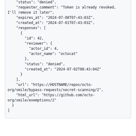
    "status": "denied",

    "requester_comment": "Token is already revoked, 
I'll remove it later",

    "expires_at": "2024-07-08T07:43:03Z",

    "created_at": "2024-07-01T07:43:03Z",

    "responses": [

      {

        "id": 42,

        "reviewer": {

          "actor_id": 4,

          "actor_name": "octocat"

        },

        "status": "denied",

        "created_at": "2024-07-02T08:43:04Z"

      }

    ],

    "url": "https://HOSTNAME/repos/octo-
org/smile/bypass-requests/secret-scanning/2",

    "html_url": "https://github.com/octo-
org/smile/exemptions/2"

  }

]