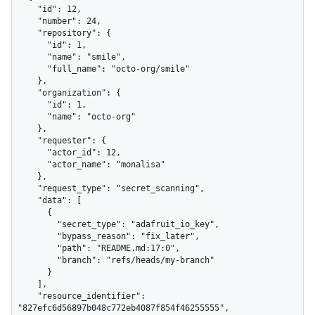
    "id": 12,

    "number": 24,

    "repository": {

      "id": 1,

      "name": "smile",

      "full_name": "octo-org/smile"

    },

    "organization": {

      "id": 1,

      "name": "octo-org"

    },

    "requester": {

      "actor_id": 12,

      "actor_name": "monalisa"

    },

    "request_type": "secret_scanning",

    "data": [

      {

        "secret_type": "adafruit_io_key",

        "bypass_reason": "fix_later",

        "path": "README.md:17:0",

        "branch": "refs/heads/my-branch"

      }

    ],

    "resource_identifier": 
"827efc6d56897b048c772eb4087f854f46255555",
