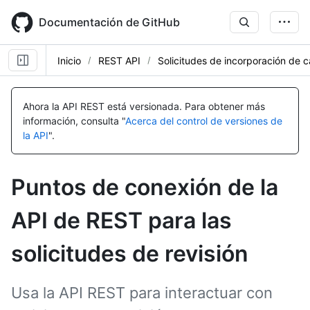
Skip
to
Documentación de GitHub
main
content
Inicio
REST API
Solicitudes de incorporación de 
Nombre,
Nombre,
Nombre,
Nombre,
Nombre,
Nombre,
Nombre,
Nombre,
Tipo,
Tipo,
Tipo,
Tipo,
Tipo,
Tipo,
Tipo,
Tipo,
Ahora la API REST está versionada.
Para obtener más
Descripción
Descripción
Descripción
Descripción
Descripción
Descripción
Descripción
Descripción
información, consulta "
Acerca del control de versiones de
la API
".
Puntos de conexión de la
API de REST para las
solicitudes de revisión
Usa la API REST para interactuar con