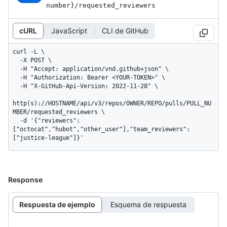
number}
/requested_
reviewers
cURL
JavaScript
CLI de GitHub
curl -L \

  -X POST \

  -H "Accept: application/vnd.github+json" \

  -H "Authorization: Bearer <YOUR-TOKEN>" \

  -H "X-GitHub-Api-Version: 2022-11-28" \

http(s)://HOSTNAME/api/v3/repos/OWNER/REPO/pulls/PULL_NU
MBER/requested_reviewers \

  -d '{"reviewers":
["octocat","hubot","other_user"],"team_reviewers":
["justice-league"]}'
Response
Respuesta de ejemplo
Esquema de respuesta