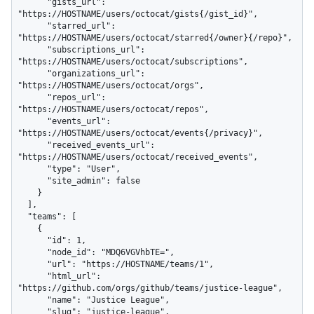
      "gists_url": 
"https://HOSTNAME/users/octocat/gists{/gist_id}",

      "starred_url": 
"https://HOSTNAME/users/octocat/starred{/owner}{/repo}",

      "subscriptions_url": 
"https://HOSTNAME/users/octocat/subscriptions",

      "organizations_url": 
"https://HOSTNAME/users/octocat/orgs",

      "repos_url": 
"https://HOSTNAME/users/octocat/repos",

      "events_url": 
"https://HOSTNAME/users/octocat/events{/privacy}",

      "received_events_url": 
"https://HOSTNAME/users/octocat/received_events",

      "type": "User",

      "site_admin": false

    }

  ],

  "teams": [

    {

      "id": 1,

      "node_id": "MDQ6VGVhbTE=",

      "url": "https://HOSTNAME/teams/1",

      "html_url": 
"https://github.com/orgs/github/teams/justice-league",

      "name": "Justice League",

      "slug": "justice-league",
