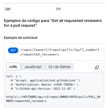
OK
200
Ejemplos de código para "Get all requested reviewers
for a pull request"
Ejemplo de solicitud
/repos
/{owner}
/{repo}
/pulls
/{pull_
number}
GET
/requested_
reviewers
cURL
JavaScript
CLI de GitHub
curl -L \

  -H "Accept: application/vnd.github+json" \

  -H "Authorization: Bearer <YOUR-TOKEN>" \

  -H "X-GitHub-Api-Version: 2022-11-28" \

http(s)://HOSTNAME/api/v3/repos/OWNER/REPO/pulls/PULL_NU
MBER/requested_reviewers