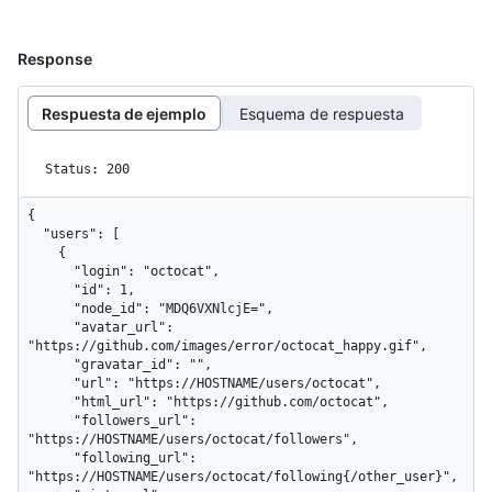
Response
Respuesta de ejemplo
Esquema de respuesta
Status: 200
{

  "users": [

    {

      "login": "octocat",

      "id": 1,

      "node_id": "MDQ6VXNlcjE=",

      "avatar_url": 
"https://github.com/images/error/octocat_happy.gif",

      "gravatar_id": "",

      "url": "https://HOSTNAME/users/octocat",

      "html_url": "https://github.com/octocat",

      "followers_url": 
"https://HOSTNAME/users/octocat/followers",

      "following_url": 
"https://HOSTNAME/users/octocat/following{/other_user}",
