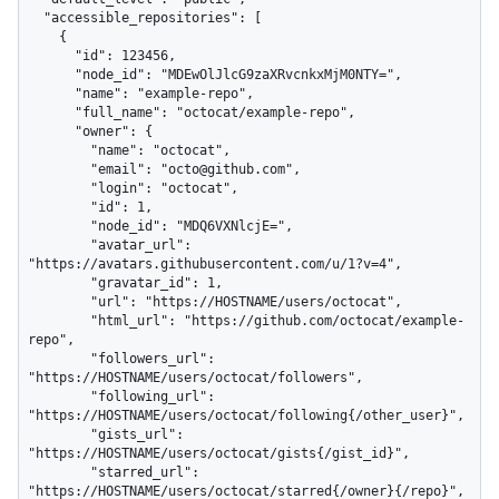
  "accessible_repositories": [

    {

      "id": 123456,

      "node_id": "MDEwOlJlcG9zaXRvcnkxMjM0NTY=",

      "name": "example-repo",

      "full_name": "octocat/example-repo",

      "owner": {

        "name": "octocat",

        "email": "octo@github.com",

        "login": "octocat",

        "id": 1,

        "node_id": "MDQ6VXNlcjE=",

        "avatar_url": 
"https://avatars.githubusercontent.com/u/1?v=4",

        "gravatar_id": 1,

        "url": "https://HOSTNAME/users/octocat",

        "html_url": "https://github.com/octocat/example-
repo",

        "followers_url": 
"https://HOSTNAME/users/octocat/followers",

        "following_url": 
"https://HOSTNAME/users/octocat/following{/other_user}",

        "gists_url": 
"https://HOSTNAME/users/octocat/gists{/gist_id}",

        "starred_url": 
"https://HOSTNAME/users/octocat/starred{/owner}{/repo}",
