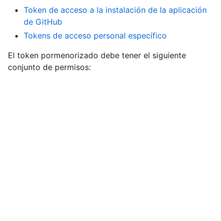
Token de acceso a la instalación de la aplicación
de GitHub
Tokens de acceso personal específico
El token pormenorizado debe tener el siguiente
conjunto de permisos:
"Administration" organization permissions (write)
Parámetros para "Set the default repository access
level for Dependabot"
Encabezados
string
accept
Setting to
is recommended.
application/vnd.github+json