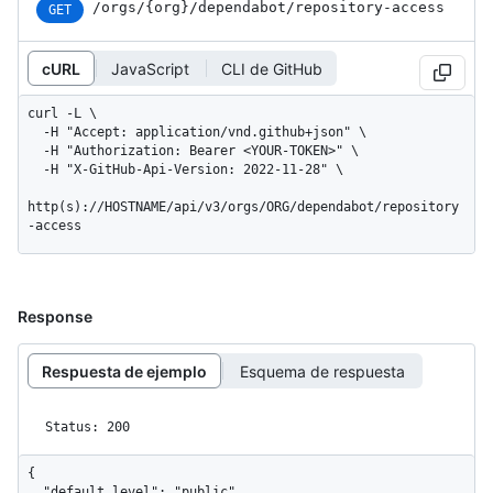
/orgs
/{org}
/dependabot
/repository-access
GET
cURL
JavaScript
CLI de GitHub
curl -L \

  -H "Accept: application/vnd.github+json" \

  -H "Authorization: Bearer <YOUR-TOKEN>" \

  -H "X-GitHub-Api-Version: 2022-11-28" \

http(s)://HOSTNAME/api/v3/orgs/ORG/dependabot/repository
-access
Response
Respuesta de ejemplo
Esquema de respuesta
Status: 200
{

  "default_level": "public",
