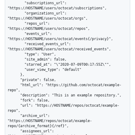
        "subscriptions_url": 
"https://HOSTNAME/users/octocat/subscriptions",

        "organizations_url": 
"https://HOSTNAME/users/octocat/orgs",

        "repos_url": 
"https://HOSTNAME/users/octocat/repos",

        "events_url": 
"https://HOSTNAME/users/octocat/events{/privacy}",

        "received_events_url": 
"https://HOSTNAME/users/octocat/received_events",

        "type": "User",

        "site_admin": false,

        "starred_at": "\"2020-07-09T00:17:55Z\"",

        "user_view_type": "default"

      },

      "private": false,

      "html_url": "https://github.com/octocat/example-
repo",

      "description": "This is an example repository.",

      "fork": false,

      "url": "https://HOSTNAME/repos/octocat/example-
repo",

      "archive_url": 
"https://HOSTNAME/repos/octocat/example-
repo/{archive_format}{/ref}",

      "assignees_url": 