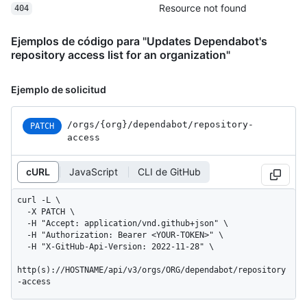
Resource not found
404
Ejemplos de código para "Updates Dependabot's
repository access list for an organization"
Ejemplo de solicitud
/orgs
/{org}
/dependabot
/repository-
PATCH
access
cURL
JavaScript
CLI de GitHub
curl -L \

  -X PATCH \

  -H "Accept: application/vnd.github+json" \

  -H "Authorization: Bearer <YOUR-TOKEN>" \

  -H "X-GitHub-Api-Version: 2022-11-28" \

http(s)://HOSTNAME/api/v3/orgs/ORG/dependabot/repository
-access