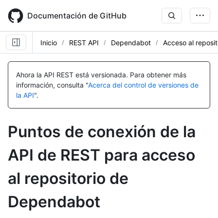
Skip
to
Documentación de GitHub
main
content
Inicio
REST API
Dependabot
Acceso al reposit
Nombre,
Nombre,
Nombre,
Nombre,
Nombre,
Nombre,
Nombre,
Nombre,
Nombre,
Tipo,
Tipo,
Tipo,
Tipo,
Tipo,
Tipo,
Tipo,
Tipo,
Tipo,
Ahora la API REST está versionada.
Para obtener más
Descripción
Descripción
Descripción
Descripción
Descripción
Descripción
Descripción
Descripción
Descripción
información, consulta "
Acerca del control de versiones de
la API
".
Puntos de conexión de la
API de REST para acceso
al repositorio de
Dependabot