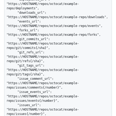
"https://HOSTNAME/repos/octocat/example-
repo/deployments",

      "downloads_url": 
"https://HOSTNAME/repos/octocat/example-repo/downloads",

      "events_url": 
"https://HOSTNAME/repos/octocat/example-repo/events",

      "forks_url": 
"https://HOSTNAME/repos/octocat/example-repo/forks",

      "git_commits_url": 
"https://HOSTNAME/repos/octocat/example-
repo/git/commits{/sha}",

      "git_refs_url": 
"https://HOSTNAME/repos/octocat/example-
repo/git/refs{/sha}",

      "git_tags_url": 
"https://HOSTNAME/repos/octocat/example-
repo/git/tags{/sha}",

      "issue_comment_url": 
"https://HOSTNAME/repos/octocat/example-
repo/issues/comments{/number}",

      "issue_events_url": 
"https://HOSTNAME/repos/octocat/example-
repo/issues/events{/number}",

      "issues_url": 
"https://HOSTNAME/repos/octocat/example-
repo/issues{/number}",
