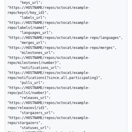
      "keys_url": 
"https://HOSTNAME/repos/octocat/example-
repo/keys{/key_id}",

      "labels_url": 
"https://HOSTNAME/repos/octocat/example-
repo/labels{/name}",

      "languages_url": 
"https://HOSTNAME/repos/octocat/example-repo/languages",

      "merges_url": 
"https://HOSTNAME/repos/octocat/example-repo/merges",

      "milestones_url": 
"https://HOSTNAME/repos/octocat/example-
repo/milestones{/number}",

      "notifications_url": 
"https://HOSTNAME/repos/octocat/example-
repo/notifications{?since,all,participating}",

      "pulls_url": 
"https://HOSTNAME/repos/octocat/example-
repo/pulls{/number}",

      "releases_url": 
"https://HOSTNAME/repos/octocat/example-
repo/releases{/id}",

      "stargazers_url": 
"https://HOSTNAME/repos/octocat/example-
repo/stargazers",

      "statuses_url": 