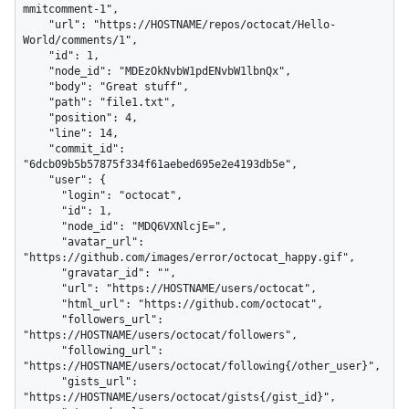
mmitcomment-1",

    "url": "https://HOSTNAME/repos/octocat/Hello-
World/comments/1",

    "id": 1,

    "node_id": "MDEzOkNvbW1pdENvbW1lbnQx",

    "body": "Great stuff",

    "path": "file1.txt",

    "position": 4,

    "line": 14,

    "commit_id": 
"6dcb09b5b57875f334f61aebed695e2e4193db5e",

    "user": {

      "login": "octocat",

      "id": 1,

      "node_id": "MDQ6VXNlcjE=",

      "avatar_url": 
"https://github.com/images/error/octocat_happy.gif",

      "gravatar_id": "",

      "url": "https://HOSTNAME/users/octocat",

      "html_url": "https://github.com/octocat",

      "followers_url": 
"https://HOSTNAME/users/octocat/followers",

      "following_url": 
"https://HOSTNAME/users/octocat/following{/other_user}",

      "gists_url": 
"https://HOSTNAME/users/octocat/gists{/gist_id}",
