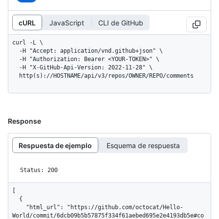
cURL
JavaScript
CLI de GitHub
curl -L \

  -H "Accept: application/vnd.github+json" \

  -H "Authorization: Bearer <YOUR-TOKEN>" \

  -H "X-GitHub-Api-Version: 2022-11-28" \

  http(s)://HOSTNAME/api/v3/repos/OWNER/REPO/comments
Response
Respuesta de ejemplo
Esquema de respuesta
Status: 200
[

  {

    "html_url": "https://github.com/octocat/Hello-
World/commit/6dcb09b5b57875f334f61aebed695e2e4193db5e#co