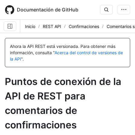
Skip
to
Documentación de GitHub
main
content
Inicio
REST API
Confirmaciones
Comentarios s
Nombre,
Nombre,
Nombre,
Nombre,
Nombre,
Nombre,
Nombre,
Nombre,
Nombre,
Nombre,
Nombre,
Nombre,
Nombre,
Nombre,
Nombre,
Nombre,
Tipo,
Tipo,
Tipo,
Tipo,
Tipo,
Tipo,
Tipo,
Tipo,
Tipo,
Tipo,
Tipo,
Tipo,
Tipo,
Tipo,
Tipo,
Tipo,
Ahora la API REST está versionada.
Para obtener más
Descripción
Descripción
Descripción
Descripción
Descripción
Descripción
Descripción
Descripción
Descripción
Descripción
Descripción
Descripción
Descripción
Descripción
Descripción
Descripción
información, consulta "
Acerca del control de versiones de
la API
".
Puntos de conexión de la
API de REST para
comentarios de
confirmaciones