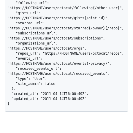
    "following_url": 
"https://HOSTNAME/users/octocat/following{/other_user}",

    "gists_url": 
"https://HOSTNAME/users/octocat/gists{/gist_id}",

    "starred_url": 
"https://HOSTNAME/users/octocat/starred{/owner}{/repo}",

    "subscriptions_url": 
"https://HOSTNAME/users/octocat/subscriptions",

    "organizations_url": 
"https://HOSTNAME/users/octocat/orgs",

    "repos_url": "https://HOSTNAME/users/octocat/repos",

    "events_url": 
"https://HOSTNAME/users/octocat/events{/privacy}",

    "received_events_url": 
"https://HOSTNAME/users/octocat/received_events",

    "type": "User",

    "site_admin": false

  },

  "created_at": "2011-04-14T16:00:49Z",

  "updated_at": "2011-04-14T16:00:49Z"

}