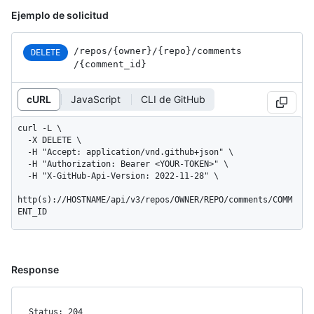
Ejemplo de solicitud
/repos
/{owner}
/{repo}
/comments
DELETE
/{comment_
id}
cURL
JavaScript
CLI de GitHub
curl -L \

  -X DELETE \

  -H "Accept: application/vnd.github+json" \

  -H "Authorization: Bearer <YOUR-TOKEN>" \

  -H "X-GitHub-Api-Version: 2022-11-28" \

http(s)://HOSTNAME/api/v3/repos/OWNER/REPO/comments/COMM
ENT_ID
Response
Status: 204