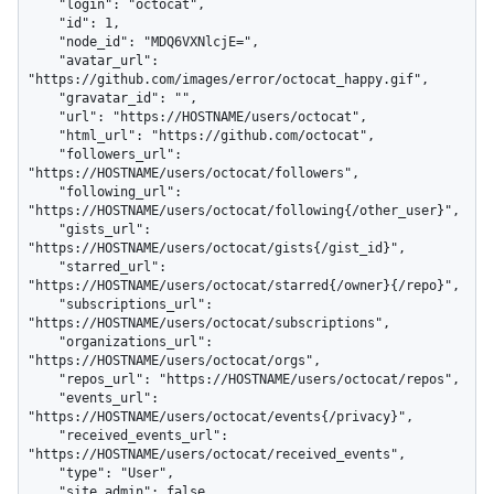
    "login": "octocat",

    "id": 1,

    "node_id": "MDQ6VXNlcjE=",

    "avatar_url": 
"https://github.com/images/error/octocat_happy.gif",

    "gravatar_id": "",

    "url": "https://HOSTNAME/users/octocat",

    "html_url": "https://github.com/octocat",

    "followers_url": 
"https://HOSTNAME/users/octocat/followers",

    "following_url": 
"https://HOSTNAME/users/octocat/following{/other_user}",

    "gists_url": 
"https://HOSTNAME/users/octocat/gists{/gist_id}",

    "starred_url": 
"https://HOSTNAME/users/octocat/starred{/owner}{/repo}",

    "subscriptions_url": 
"https://HOSTNAME/users/octocat/subscriptions",

    "organizations_url": 
"https://HOSTNAME/users/octocat/orgs",

    "repos_url": "https://HOSTNAME/users/octocat/repos",

    "events_url": 
"https://HOSTNAME/users/octocat/events{/privacy}",

    "received_events_url": 
"https://HOSTNAME/users/octocat/received_events",

    "type": "User",

    "site_admin": false
