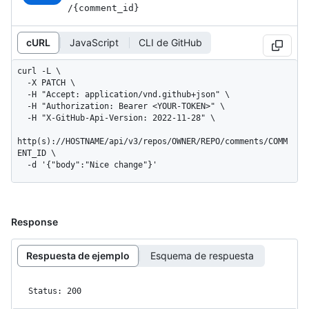
/{comment_
id}
cURL
JavaScript
CLI de GitHub
curl -L \

  -X PATCH \

  -H "Accept: application/vnd.github+json" \

  -H "Authorization: Bearer <YOUR-TOKEN>" \

  -H "X-GitHub-Api-Version: 2022-11-28" \

http(s)://HOSTNAME/api/v3/repos/OWNER/REPO/comments/COMM
ENT_ID \

  -d '{"body":"Nice change"}'
Response
Respuesta de ejemplo
Esquema de respuesta
Status: 200