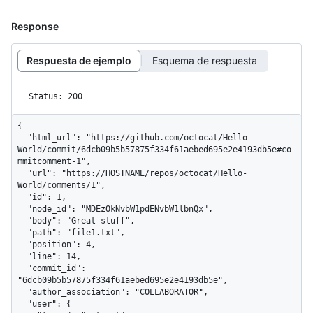
Response
Respuesta de ejemplo
Esquema de respuesta
Status: 200
{

  "html_url": "https://github.com/octocat/Hello-
World/commit/6dcb09b5b57875f334f61aebed695e2e4193db5e#co
mmitcomment-1",

  "url": "https://HOSTNAME/repos/octocat/Hello-
World/comments/1",

  "id": 1,

  "node_id": "MDEzOkNvbW1pdENvbW1lbnQx",

  "body": "Great stuff",

  "path": "file1.txt",

  "position": 4,

  "line": 14,

  "commit_id": 
"6dcb09b5b57875f334f61aebed695e2e4193db5e",

  "author_association": "COLLABORATOR",

  "user": {
