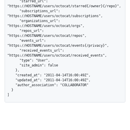
      "starred_url": 
"https://HOSTNAME/users/octocat/starred{/owner}{/repo}",

      "subscriptions_url": 
"https://HOSTNAME/users/octocat/subscriptions",

      "organizations_url": 
"https://HOSTNAME/users/octocat/orgs",

      "repos_url": 
"https://HOSTNAME/users/octocat/repos",

      "events_url": 
"https://HOSTNAME/users/octocat/events{/privacy}",

      "received_events_url": 
"https://HOSTNAME/users/octocat/received_events",

      "type": "User",

      "site_admin": false

    },

    "created_at": "2011-04-14T16:00:49Z",

    "updated_at": "2011-04-14T16:00:49Z",

    "author_association": "COLLABORATOR"

  }

]