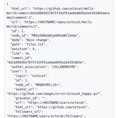
{

  "html_url": "https://github.com/octocat/Hello-
World/commit/6dcb09b5b57875f334f61aebed695e2e4193db5e#co
mmitcomment-1",

  "url": "https://HOSTNAME/repos/octocat/Hello-
World/comments/1",

  "id": 1,

  "node_id": "MDEzOkNvbW1pdENvbW1lbnQx",

  "body": "Nice change",

  "path": "file1.txt",

  "position": 4,

  "line": 14,

  "commit_id": 
"6dcb09b5b57875f334f61aebed695e2e4193db5e",

  "author_association": "COLLABORATOR",

  "user": {

    "login": "octocat",

    "id": 1,

    "node_id": "MDQ6VXNlcjE=",

    "avatar_url": 
"https://github.com/images/error/octocat_happy.gif",

    "gravatar_id": "",

    "url": "https://HOSTNAME/users/octocat",

    "html_url": "https://github.com/octocat",

    "followers_url": 
"https://HOSTNAME/users/octocat/followers",
